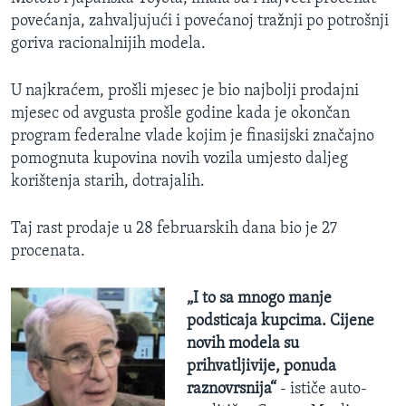
povećanja, zahvaljujući i povećanoj tražnji po potrošnji
goriva racionalnijih modela.
U najkraćem, prošli mjesec je bio najbolji prodajni
mjesec od avgusta prošle godine kada je okončan
program federalne vlade kojim je finasijski značajno
pomognuta kupovina novih vozila umjesto daljeg
korištenja starih, dotrajalih.
Taj rast prodaje u 28 februarskih dana bio je 27
procenata.
„I to sa mnogo manje
podsticaja kupcima. Cijene
novih modela su
prihvatljivije, ponuda
raznovrsnija“
- ističe auto-