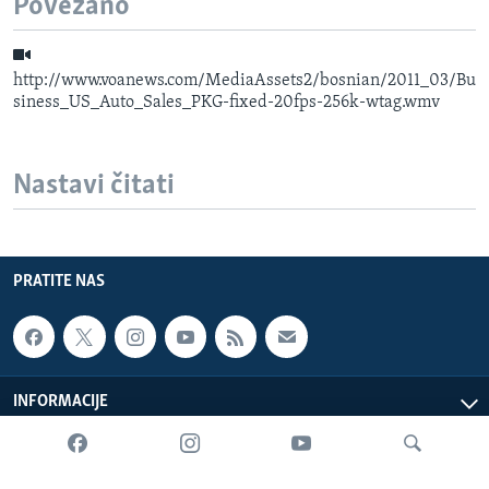
Povezano
http://www.voanews.com/MediaAssets2/bosnian/2011_03/Bu
siness_US_Auto_Sales_PKG-fixed-20fps-256k-wtag.wmv
Nastavi čitati
PRATITE NAS
INFORMACIJE
SADRŽAJ