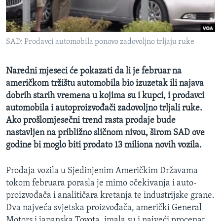
MAGAZIN
O GLASU AMERIKE
SAD: Prodavci automobila ponovo zadovoljno trljaju ruke
Learning English
Naredni mjeseci će pokazati da li je februar na
PRATITE NAS
američkom tržištu automobila bio izuzetak ili najava
dobrih starih vremena u kojima su i kupci, i prodavci
automobila i autoproizvođači zadovoljno trljali ruke.
Ako prošlomjesečni trend rasta prodaje bude
Jezici
nastavljen na približno sličnom nivou, širom SAD ove
godine bi moglo biti prodato 13 miliona novih vozila.
Prodaja vozila u Sjedinjenim Američkim Državama
tokom februara porasla je mimo očekivanja i auto-
proizvođača i analitičara kretanja te industrijske grane.
Dva najveća svjetska proizvođača, američki General
Motors i japanska Toyota, imala su i najveći procenat