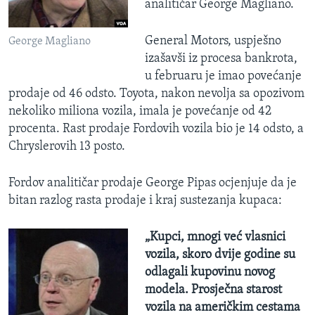
analitičar George Magliano.
General Motors, uspješno
George Magliano
izašavši iz procesa bankrota,
u februaru je imao povećanje
prodaje od 46 odsto. Toyota, nakon nevolja sa opozivom
nekoliko miliona vozila, imala je povećanje od 42
procenta. Rast prodaje Fordovih vozila bio je 14 odsto, a
Chryslerovih 13 posto.
Fordov analitičar prodaje George Pipas ocjenjuje da je
bitan razlog rasta prodaje i kraj sustezanja kupaca:
„Kupci, mnogi već vlasnici
vozila, skoro dvije godine su
odlagali kupovinu novog
modela. Prosječna starost
vozila na američkim cestama