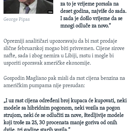
za to je vrijeme porasla na
deset godina, najviše do sada.
I sada je došlo vrijeme da se
George Pipas
mnogi odluče za novo.“
Oprezniji analitičari upozoravaju da bi rast prodaje
slične februarskoj mogao biti privremen. Cijene sirove
nafte, sada i zbog nemira u Libiji, rastu i mogle bi
usporiti oporavak američke ekonomije.
Gospodin Magliano pak misli da rast cijena benzina na
američkim pumpama nije presudan:
„I uz rast cijena određeni broj kupaca će kupovati, neki
modele sa hibridnim pogonom, neki vozila na pogon
strujom, neki će se odlučiti za nove, štedljivije modele
koji troše za 25, 30 procenata manje goriva od onih
dvije, tri godine starih vozila.“