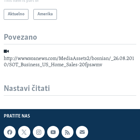
This item is part of
Aktuelno
Amerika
Povezano
http://www.voanews.com/MediaAssets2/bosnian/_26.08.201
0/SOT_Business_US_Home_Sales-20fps.wmv
Nastavi čitati
PRATITE NAS