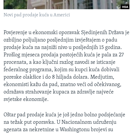
MAGAZIN
Novi pad prodaje kuća u Americi
O GLASU AMERIKE
Learning English
Povjerenje u ekonomski oporavak Sjedinjenih Država je
ozbiljno poljuljano posljednjim izvještajem o padu
prodaje kuća na najniži nivo u posljednjih 15 godina.
PRATITE NAS
Prošlog mjeseca prodaja postojećih kuća je pala za 27
procenata, a kao ključni razlog navodi se isticanje
federalnog programa, kojim su kupci kuća dobivali
Jezici
poreske olakšice i do 8 hiljada dolara. Medjutim,
ekonomisti kažu da pad, znatno veći od očekivanog,
odražava strahovanje kupaca za zdravlje najveće
svjetske ekonomije.
Oštar pad prodaje kuća je još jedno bolno podsjećanje
na težak put oporavka. U Nacionalnom udruženju
agenata za nekretnine u Washingtonu brojevi su