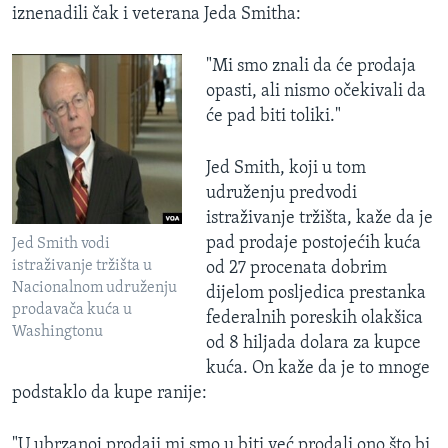
iznenadili čak i veterana Jeda Smitha:
"Mi smo znali da će prodaja
opasti, ali nismo očekivali da
će pad biti toliki."
Jed Smith, koji u tom
udruženju predvodi
istraživanje tržišta, kaže da je
pad prodaje postojećih kuća
Jed Smith vodi
istraživanje tržišta u
od 27 procenata dobrim
Nacionalnom udruženju
dijelom posljedica prestanka
prodavača kuća u
federalnih poreskih olakšica
Washingtonu
od 8 hiljada dolara za kupce
kuća. On kaže da je to mnoge
podstaklo da kupe ranije:
"U ubrzanoj prodaji mi smo u biti već prodali ono što bi