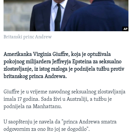
MAGAZIN
O GLASU AMERIKE
Learning English
Britanski princ Andrew
PRATITE NAS
Amerikanka Virginia Giuffre, koja je optuživala
pokojnog milijardera Jeffreyja Epsteina za seksualno
zlostavljanje, iz istog razloga je podnijela tužbu protiv
Jezici
britanskog princa Andrewa.
Giuffre je u vrijeme navodnog seksualnog zlostavljanja
imala 17 godina. Sada živi u Australiji, a tužbu je
podnijela na Manhattanu.
U saopštenju je navela da "princa Andrewa smatra
odgovornim za ono što joj se dogodilo".