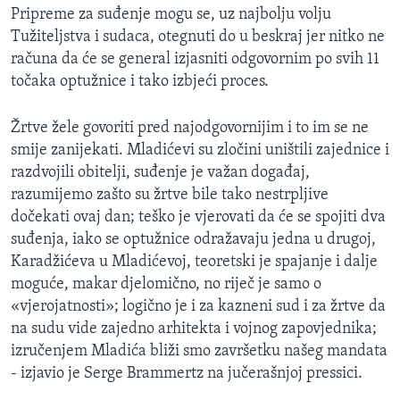
Pripreme za suđenje mogu se, uz najbolju volju
Tužiteljstva i sudaca, otegnuti do u beskraj jer nitko ne
računa da će se general izjasniti odgovornim po svih 11
točaka optužnice i tako izbjeći proces.
Žrtve žele govoriti pred najodgovornijim i to im se ne
smije zanijekati. Mladićevi su zločini uništili zajednice i
razdvojili obitelji, suđenje je važan događaj,
razumijemo zašto su žrtve bile tako nestrpljive
dočekati ovaj dan; teško je vjerovati da će se spojiti dva
suđenja, iako se optužnice odražavaju jedna u drugoj,
Karadžićeva u Mladićevoj, teoretski je spajanje i dalje
moguće, makar djelomično, no riječ je samo o
«vjerojatnosti»; logično je i za kazneni sud i za žrtve da
na sudu vide zajedno arhitekta i vojnog zapovjednika;
izručenjem Mladića bliži smo završetku našeg mandata
- izjavio je Serge Brammertz na jučerašnjoj pressici.