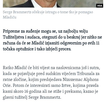
MAGAZIN
Serge Brammertz očekuje istragu o tome tko je pomagao
O GLASU AMERIKE
Mladiću
Learning English
Pripreme za suđenje mogu se, uz najbolju volju
Tužiteljstva i sudaca, otegnuti do u beskraj jer nitko ne
PRATITE NAS
računa da će se Mladić izjasniti odgovornim po svih 11
točaka optužnice i tako izbjeći proces.
Jezici
Ratko Mladić će biti vijest na naslovnicama još i sutra,
kada se pojavljuje pred sudskim vijećem Tribunala za
ratne zločine, kojim predsjedava Nizozemac Alphons
Orie. Potom će interesirati samo žrtve, kojima pravda
kasni skoro 16 godina ali ne stiže i prekasno, kazao je
glavni tužitelj Serge Brammertz.