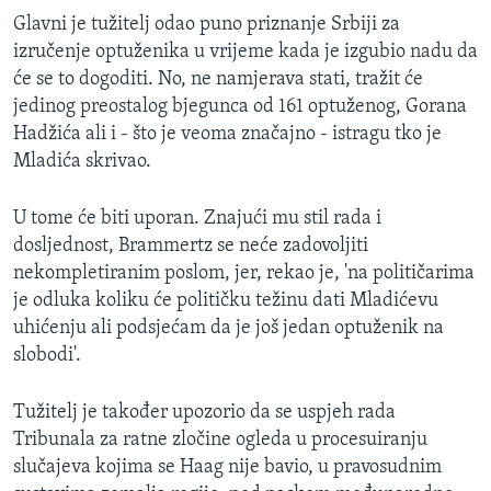
Glavni je tužitelj odao puno priznanje Srbiji za
izručenje optuženika u vrijeme kada je izgubio nadu da
će se to dogoditi. No, ne namjerava stati, tražit će
jedinog preostalog bjegunca od 161 optuženog, Gorana
Hadžića ali i - što je veoma značajno - istragu tko je
Mladića skrivao.
U tome će biti uporan. Znajući mu stil rada i
dosljednost, Brammertz se neće zadovoljiti
nekompletiranim poslom, jer, rekao je, 'na političarima
je odluka koliku će političku težinu dati Mladićevu
uhićenju ali podsjećam da je još jedan optuženik na
slobodi'.
Tužitelj je također upozorio da se uspjeh rada
Tribunala za ratne zločine ogleda u procesuiranju
slučajeva kojima se Haag nije bavio, u pravosudnim