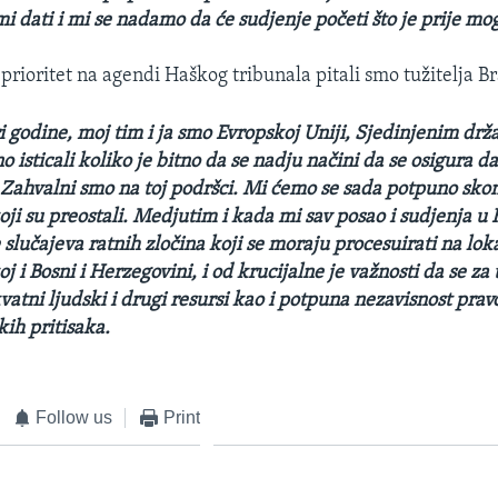
i dati i mi se nadamo da će sudjenje početi što je prije mo
i prioritet na agendi Haškog tribunala pitali smo tužitelja 
ri godine, moj tim i ja smo Evropskoj Uniji, Sjedinjenim dr
 isticali koliko je bitno da se nadju načini da se osigura da
 Zahvalni smo na toj podršci. Mi ćemo se sada potpuno skon
koji su preostali. Medjutim i kada mi sav posao i sudjenja 
e slučajeva ratnih zločina koji se moraju procesuirati na lo
oj i Bosni i Herzegovini, i od krucijalne je važnosti da se za
atni ljudski i drugi resursi kao i potpuna nezavisnost prav
kih pritisaka.
Follow us
Print