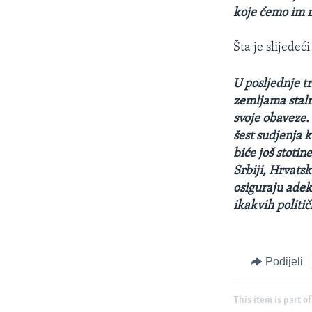
koje ćemo im m
Šta je slijedeć
U posljednje t
zemljama stalno
svoje obaveze.
šest sudjenja 
biće još stotin
Srbiji, Hrvatsk
osiguraju adekv
ikakvih politič
Podijeli
This item is part of