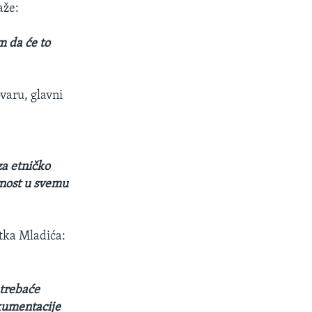
aže:
im da će to
varu, glavni
za etničko
rnost u svemu
tka Mladića:
 trebaće
okumentacije