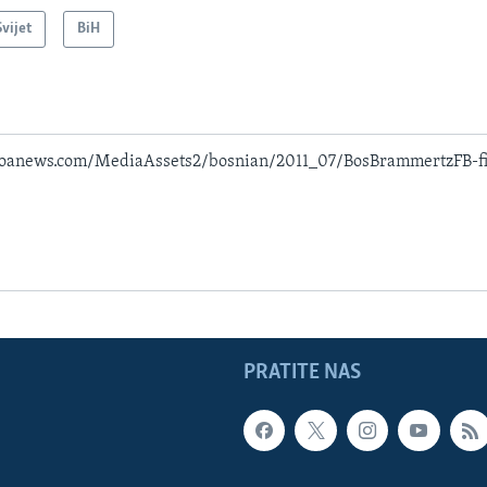
Svijet
BiH
voanews.com/MediaAssets2/bosnian/2011_07/BosBrammertzFB-fi
PRATITE NAS