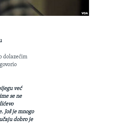
u
o dolazećim
govorio
ijegu već
ime se ne
dićevo
e. Još je mnogo
lučaju dobro je