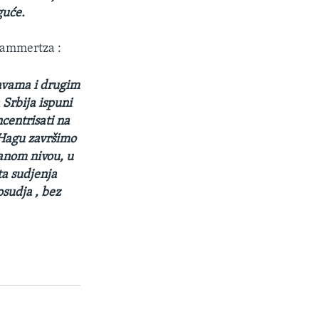
guće.
Brammertza :
žavama i drugim
 Srbija ispuni
centrisati na
u Hagu završimo
kanom nivou, u
 ta sudjenja
osudja , bez