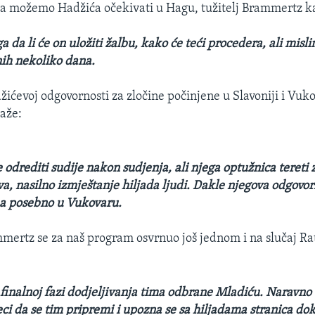
a možemo Hadžića očekivati u Hagu, tužitelj Brammertz k
ga da li će on uložiti žalbu, kako će teći procedera, ali misl
nih nekoliko dana.
žićevoj odgovornosti za zločine počinjene u Slavoniji i Vuko
kaže:
 odrediti sudije nakon sudjenja, ali njega optužnica tereti 
tva, nasilno izmještanje hiljada ljudi. Dakle njegova odgovo
 a posebno u Vukovaru.
ertz se za naš program osvrnuo još jednom i na slučaj Ra
finalnoj fazi dodjeljivanja tima odbrane Mladiću. Naravno
ci da se tim pripremi i upozna se sa hiljadama stranica d