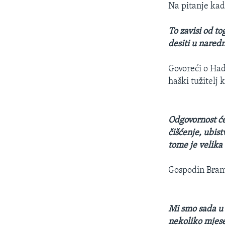
Na pitanje kad
To zavisi od to
desiti u nared
Govoreći o Had
haški tužitelj 
Odgovornost će
čišćenje, ubis
tome je velika
Gospodin Bramm
Mi smo sada u 
nekoliko mjese