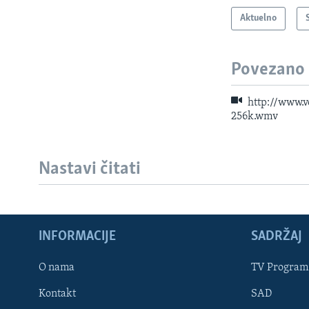
Aktuelno
Povezano
http://www.
256k.wmv
Nastavi čitati
INFORMACIJE
SADRŽAJ
Learning English
O nama
TV Program
Kontakt
SAD
PRATITE NAS