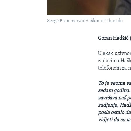
Serge Brammerz u Haškom Tribunalu
Goran Hadžić j
U ekskluzivnom
zadacima Haško
telefonom za n
To je veoma va
sedam godina. 
završava naš p
sudjenje, Hadž
posla ostalo da
vidjeti da su 