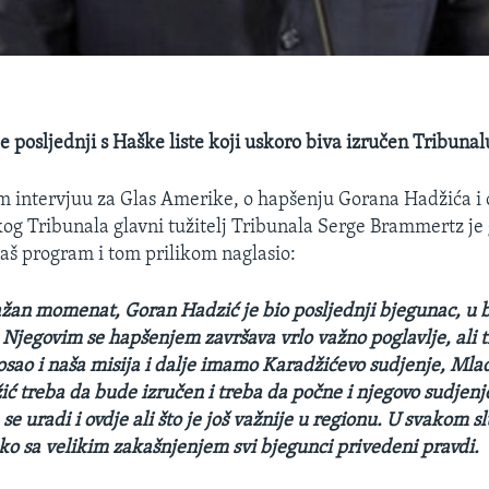
e posljednji s Haške liste koji uskoro biva izručen Tribunal
 intervjuu za Glas Amerike, o hapšenju Gorana Hadžića i 
g Tribunala glavni tužitelj Tribunala Serge Brammertz je 
aš program i tom prilikom naglasio:
žan momenat, Goran Hadzić je bio posljednji bjegunac, u b
Njegovim se hapšenjem završava vrlo važno poglavlje, ali t
osao i naša misija i dalje imamo Karadžićevo sudjenje, Mla
ić treba da bude izručen i treba da počne i njegovo sudjenj
 se uradi i ovdje ali što je još važnije u regionu. U svakom s
iako sa velikim zakašnjenjem svi bjegunci privedeni pravdi.