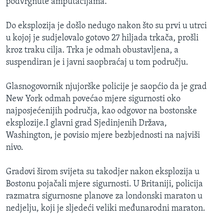
podvrgnute amputacijama.
Do eksplozija je došlo nedugo nakon što su prvi u utrci
u kojoj je sudjelovalo gotovo 27 hiljada trkača, prošli
kroz traku cilja. Trka je odmah obustavljena, a
suspendiran je i javni saopbraćaj u tom području.
Glasnogovornik njujorške policije je saopćio da je grad
New York odmah povećao mjere sigurnosti oko
najposjećenijih područja, kao odgovor na bostonske
eksplozije.I glavni grad Sjedinjenih Država,
Washington, je povisio mjere bezbjednosti na najviši
nivo.
Gradovi širom svijeta su takodjer nakon eksplozija u
Bostonu pojačali mjere sigurnosti. U Britaniji, policija
razmatra sigurnosne planove za londonski maraton u
nedjelju, koji je sljedeći veliki međunarodni maraton.