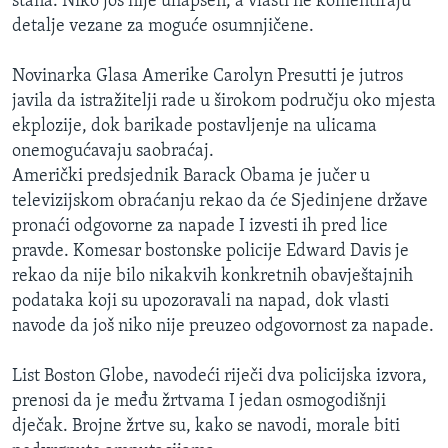
stana. Niko još nije uhapšen, a vlasti ne komentiraju
detalje vezane za moguće osumnjičene.
Novinarka Glasa Amerike Carolyn Presutti je jutros
javila da istražitelji rade u širokom području oko mjesta
ekplozije, dok barikade postavljenje na ulicama
onemogućavaju saobraćaj.
Američki predsjednik Barack Obama je jučer u
televizijskom obraćanju rekao da će Sjedinjene države
pronaći odgovorne za napade I izvesti ih pred lice
pravde. Komesar bostonske policije Edward Davis je
rekao da nije bilo nikakvih konkretnih obavještajnih
podataka koji su upozoravali na napad, dok vlasti
navode da još niko nije preuzeo odgovornost za napade.
List Boston Globe, navodeći riječi dva policijska izvora,
prenosi da je među žrtvama I jedan osmogodišnji
dječak. Brojne žrtve su, kako se navodi, morale biti