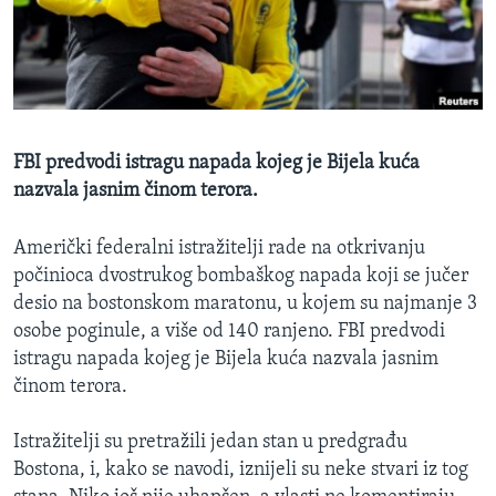
MAGAZIN
O GLASU AMERIKE
Learning English
FBI predvodi istragu napada kojeg je Bijela kuća
PRATITE NAS
nazvala jasnim činom terora.
Američki federalni istražitelji rade na otkrivanju
počinioca dvostrukog bombaškog napada koji se jučer
Jezici
desio na bostonskom maratonu, u kojem su najmanje 3
osobe poginule, a više od 140 ranjeno. FBI predvodi
istragu napada kojeg je Bijela kuća nazvala jasnim
činom terora.
Istražitelji su pretražili jedan stan u predgrađu
Bostona, i, kako se navodi, iznijeli su neke stvari iz tog