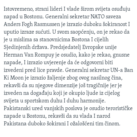
Istovremeno, strani lideri I vlade širom svijeta osuđuju
napad u Bostonu. Generalni sekretar NATO saveza
Anders Fogh Rasmussen je izrazio duboku šokiranost I
uputio izraze sućuti. U svom saopćenju, on je rekao da
je u mislima sa stanovnicima Bostona I cijelih
Sjedinjenih država. Predsjedatelj Evropske unije
Herman Van Rompuy je osudio, kako je rekao, gnusne
napade, I izrazio uvjerenje da će odgovorni biti
izvedeni pred lice pravde. Generalni sekretar UN-a Ban
Ki Moon je izrazio žaljenje zbog ovog nasilnog čina,
rekavši da su njegove dimenzije još tragičnije jer je
izveden na događaju koji je okupio ljude iz cijelog
svijeta u sportskom duhu I duhu harmonije.
Pakistanski ured vanjskih poslova je osudio terorističke
napade u Bostonu, rekavši da su vlada I narod
Pakistana duboko šokirani I ožalošćeni tim činom.