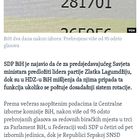
MAGAZIN
O GLASU AMERIKE
Learning English
BiH dva dana nakon izbora: Prebrojano više od 95 odsto
glasova
PRATITE NAS
SDP BiH je najavio da će za predsjedavajućeg Savjeta
ministara predložiti lidera partije Zlatka Lagumdžiju,
Jezici
dok su u HDZ-u BiH mišljenja da njima pripada ta
funkcija ukoliko se poštuje dosadašnji sistem rotacije.
Prema večeras saopštenim podacima iz Centralne
izborne komisije BiH, nakon više od 95 odsto
prebrojanih glasova sa redovnih biračkih mjesta u trci
za Parlament BiH, u Federaciji vodi SDP u četiri od pet
izbornih jedinica, dok je Republici Srpskoj SNSD