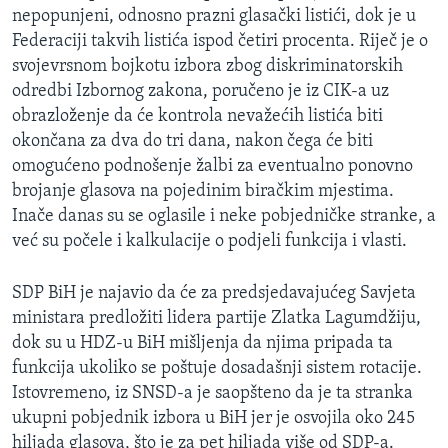
nepopunjeni, odnosno prazni glasački listići, dok je u
Federaciji takvih listića ispod četiri procenta. Riječ je o
svojevrsnom bojkotu izbora zbog diskriminatorskih
odredbi Izbornog zakona, poručeno je iz CIK-a uz
obrazloženje da će kontrola nevažećih listića biti
okončana za dva do tri dana, nakon čega će biti
omogućeno podnošenje žalbi za eventualno ponovno
brojanje glasova na pojedinim biračkim mjestima.
Inače danas su se oglasile i neke pobjedničke stranke, a
već su počele i kalkulacije o podjeli funkcija i vlasti.
SDP BiH je najavio da će za predsjedavajućeg Savjeta
ministara predložiti lidera partije Zlatka Lagumdžiju,
dok su u HDZ-u BiH mišljenja da njima pripada ta
funkcija ukoliko se poštuje dosadašnji sistem rotacije.
Istovremeno, iz SNSD-a je saopšteno da je ta stranka
ukupni pobjednik izbora u BiH jer je osvojila oko 245
hiljada glasova, što je za pet hiljada više od SDP-a.