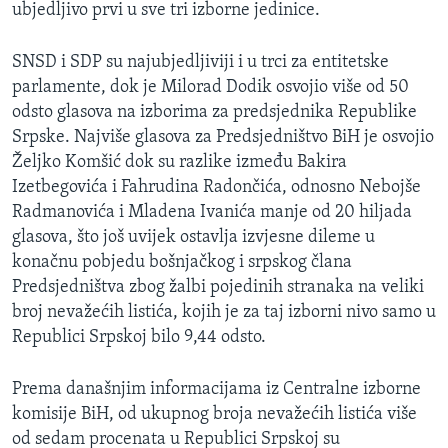
ubjedljivo prvi u sve tri izborne jedinice.
SNSD i SDP su najubjedljiviji i u trci za entitetske
parlamente, dok je Milorad Dodik osvojio više od 50
odsto glasova na izborima za predsjednika Republike
Srpske. Najviše glasova za Predsjedništvo BiH je osvojio
Željko Komšić dok su razlike između Bakira
Izetbegovića i Fahrudina Radončića, odnosno Nebojše
Radmanovića i Mladena Ivanića manje od 20 hiljada
glasova, što još uvijek ostavlja izvjesne dileme u
konačnu pobjedu bošnjačkog i srpskog člana
Predsjedništva zbog žalbi pojedinih stranaka na veliki
broj nevažećih listića, kojih je za taj izborni nivo samo u
Republici Srpskoj bilo 9,44 odsto.
Prema današnjim informacijama iz Centralne izborne
komisije BiH, od ukupnog broja nevažećih listića više
od sedam procenata u Republici Srpskoj su