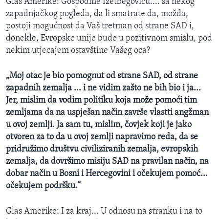
Glas Amerike: Gospodine Izetbegoviću.... sa nekog
zapadnjačkog pogleda, da li smatrate da, možda,
postoji mogućnost da Vaš tretman od strane SAD i,
donekle, Evropske unije bude u pozitivnom smislu, pod
nekim utjecajem ostavštine Vašeg oca?
„Moj otac je bio pomognut od strane SAD, od strane
zapadnih zemalja ... i ne vidim zašto ne bih bio i ja...
Jer, mislim da vodim politiku koja može pomoći tim
zemljama da na uspješan način završe vlastti angžman
u ovoj zemlji. Ja sam tu, mislim, čovjek koji je jako
otvoren za to da u ovoj zemlji napravimo reda, da se
pridružimo društvu civiliziranih zemalja, evropskih
zemalja, da dovršimo misiju SAD na pravilan način, na
dobar način u Bosni i Hercegovini i očekujem pomoć...
očekujem podršku.“
Glas Amerike: I za kraj... U odnosu na stranku i na to