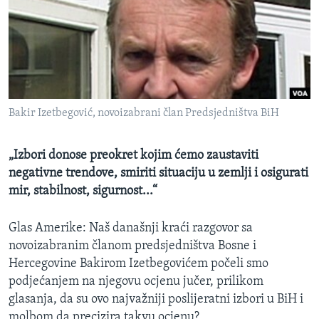
MAGAZIN
O GLASU AMERIKE
Learning English
Bakir Izetbegović, novoizabrani član Predsjedništva BiH
PRATITE NAS
„Izbori donose preokret kojim ćemo zaustaviti
negativne trendove, smiriti situaciju u zemlji i osigurati
Jezici
mir, stabilnost, sigurnost...“
Glas Amerike:
Naš današnji kraći razgovor sa
novoizabranim članom predsjedništva Bosne i
Hercegovine Bakirom Izetbegovićem počeli smo
podjećanjem na njegovu ocjenu
jučer, prilikom
glasanja, da su ovo najvažniji poslijeratni izbori u BiH i
molbom da precizira takvu ocjenu?