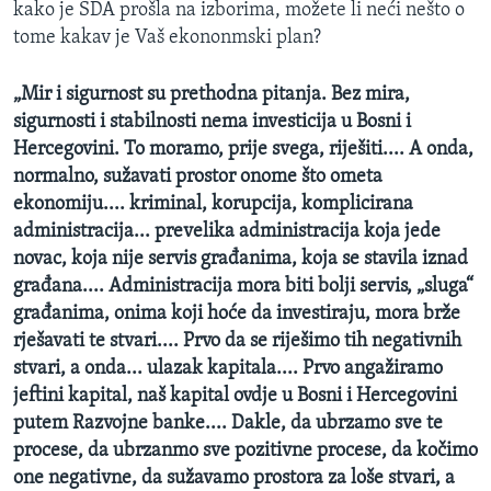
kako je SDA prošla na izborima, možete li neći nešto o
tome kakav je Vaš ekononmski plan?
„Mir i sigurnost su prethodna pitanja. Bez mira,
sigurnosti i stabilnosti nema investicija u Bosni i
Hercegovini. To moramo, prije svega, riješiti.... A onda,
normalno, sužavati prostor onome što ometa
ekonomiju.... kriminal, korupcija, komplicirana
administracija... prevelika administracija koja jede
novac, koja nije servis građanima, koja se stavila iznad
građana.... Administracija mora biti bolji servis, „sluga“
građanima, onima koji hoće da investiraju, mora brže
rješavati te stvari.... Prvo da se riješimo tih negativnih
stvari, a onda... ulazak kapitala.... Prvo angažiramo
jeftini kapital, naš kapital ovdje u Bosni i Hercegovini
putem Razvojne banke.... Dakle, da ubrzamo sve te
procese, da ubrzanmo sve pozitivne procese, da kočimo
one negativne, da sužavamo prostora za loše stvari, a