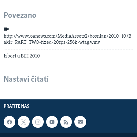
Povezano
http://www.voanews.com/MediaAssets2/bosnian/2010_10/B
akir_PART_TWO-fixed-20fps-256k-wtag.wmv
Izbori u BiH 2010
Nastavi čitati
PRATITE NAS