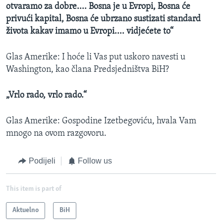
otvaramo za dobre.... Bosna je u Evropi, Bosna će
privući kapital, Bosna će ubrzano sustizati standard
života kakav imamo u Evropi.... vidjećete to“
Glas Amerike:
I hoće li Vas put uskoro navesti u
Washington, kao člana Predsjedništva BiH?
„Vrlo rado, vrlo rado.“
Glas Amerike: Gospodine
Izetbegoviću, hvala Vam
mnogo na ovom razgovoru.
Podijeli
Follow us
This item is part of
Aktuelno
BiH