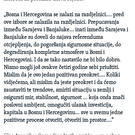
„Bosna i Hercegovina se nalazi na razdjelnici.... pred
ove izbore se nalazila na razdjelnici. Prepucavanja
između Sarajeva i Banjaluke... inati između Sarajeva i
Banjaluke su doveli do najava referenduma
otcjepljenja, do pogoršanja sigurnosne situacije, do
degradiranja kompletne atmosfere u Bosni i
Hercegovini. I da se tako nastavilo ne bi bilo dobro.
Nismo mogli još ovakve četiri godine sebi priuštiti.
Mislim da je ovo jedan pozitivan preokret.... Koliki
vidjećemo, ali mislim da jeste preokret i da ćemo
zaustaviti te trendove, smiriti situaciju u zemlji i
osigurati mir, stabilnost, sigurnost ... koja onda znači
poslovni ambijent, omogućiti ulazak investicija,
kapitala u Bosnu i Hercegovinu... sve u svemu jedne
pozitivne procese otvoriti, otvoriti im prostor....“