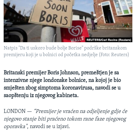
MAGAZIN
O GLASU AMERIKE
Learning English
Natpis "Da ti uskoro bude bolje Borise" podrške britanskom
PRATITE NAS
premijeru koji je u bolnici od početka nedjelje (Foto: Reuters)
Britanski premijer Boris Johnson, premeštjen je sa
Jezici
intenzivne njege londonske bolnice, na kojoj je bio
smješten zbog simptoma koronavirusa, navodi se u
saopštenju iz njegovog kabineta.
LONDON —
“Premijer je vraćen na odjeljenje gdje će
njegovo stanje biti praćeno tokom rane faze njegovog
oporavka"
, navodi se u izjavi.