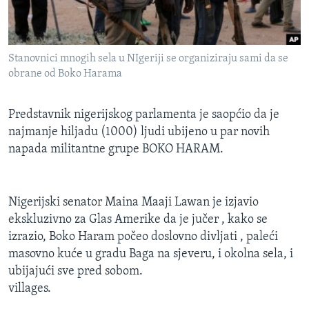
MAGAZIN
O GLASU AMERIKE
Stanovnici mnogih sela u NIgeriji se organiziraju sami da se
Learning English
obrane od Boko Harama
PRATITE NAS
Predstavnik nigerijskog parlamenta je saopćio da je
najmanje hiljadu (1000) ljudi ubijeno u par novih
napada militantne grupe BOKO HARAM.
Jezici
Nigerijski senator Maina Maaji Lawan je izjavio
ekskluzivno za Glas Amerike da je jučer , kako se
izrazio, Boko Haram počeo doslovno divljati , paleći
masovno kuće u gradu Baga na sjeveru, i okolna sela, i
ubijajući sve pred sobom.
villages.