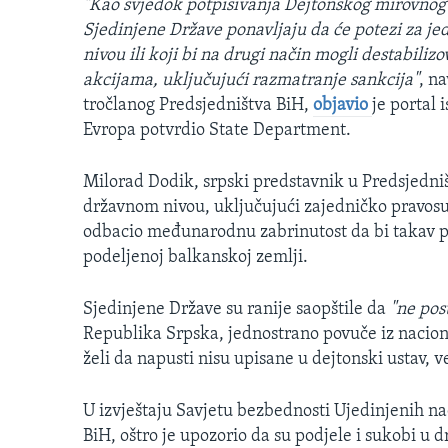
"Kao svjedok potpisivanja Dejtonskog mirovno
Sjedinjene Države ponavljaju da će potezi za je
nivou ili koji bi na drugi način mogli destabiliz
akcijama, uključujući razmatranje sankcija"
, n
tročlanog Predsjedništva BiH,
objavio
je portal 
Evropa potvrdio State Department.
Milorad Dodik, srpski predstavnik u Predsjedništv
državnom nivou, uključujući zajedničko pravosuđ
odbacio međunarodnu zabrinutost da bi takav p
podeljenoj balkanskoj zemlji.
Sjedinjene Države su ranije saopštile da
"ne pos
Republika Srpska, jednostrano povuče iz nacional
želi da napusti nisu upisane u dejtonski ustav,
U izvještaju Savjetu bezbednosti Ujedinjenih na
BiH, oštro je upozorio da su podjele i sukobi u d