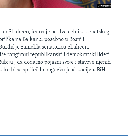
ean Shaheen, jedna je od dva čelnika senatskog
prilika na Balkanu, posebno u Bosni i
urđić je zamolila senatoricu Shaheen,
iše rangirani republikanski i demokratski lideri
iju , da dodatno pojasni svoje i stavove njenih
ko bi se spriječilo pogoršanje situacije u BiH.