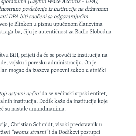
g sporazuma (Dayton Peace Accords – DPA),
dnostrano povlačenje iz institucija na državnom
ovati DPA biti suočeni sa odgovarajućim
aveo je Blinken u pismu upućenom članovima
istraga.ba, čiju je autentičnost za Radio Slobodna
u BiH, prijeti da će se povući iz institucija na
e, vojsku i poresku administraciju. On je
lan mogao da izazove ponovni sukob u etnički
toji ustavni način"
da se većinski srpski entitet,
nih institucija. Dodik kaže da institucije koje
 već su nastale amandmanima.
cija, Christian Schmidt, visoki predstavnik u
ržavi
"veoma stvarni"
i da Dodikovi postupci