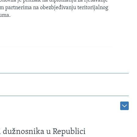
ovila je pritisak na diplomatiju za rješavanje
nim partnerima na obezbjeđivanju teritorijalnog
zuma.
i dužnosnika u Republici