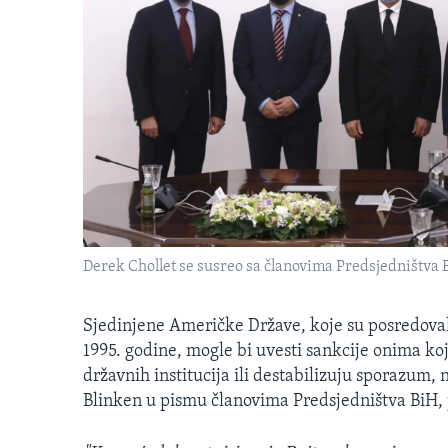
MAGAZIN
O GLASU AMERIKE
Derek Chollet se susreo sa članovima Predsjedništva 
Sjedinjene Američke Države, koje su posredova
1995. godine, mogle bi uvesti sankcije onima ko
državnih institucija ili destabilizuju sporazum
Blinken u pismu članovima Predsjedništva BiH, p