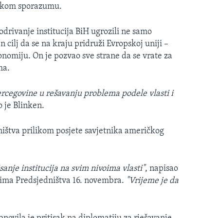
skom sporazumu.
odrivanje institucija BiH ugrozili ne samo
cilj da se na kraju pridruži Evropskoj uniji –
onomiju. On je pozvao sve strane da se vrate za
ma.
ercegovine u rešavanju problema podele vlasti i
o je Blinken.
ištva prilikom posjete savjetnika američkog
sanje institucija na svim nivoima vlasti"
, napisao
vima Predsjedništva 16. novembra.
"Vrijeme je da