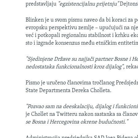
predstavljaju
"egzistencijalnu prijetnju"
Dejton
Blinken je u svom pismu naveo da bi koraci za p
evropsku perspektivu zemlje – upućujući na njen 
već i potkopali regionalnu stabilnost i krhku ek
sto i izgrade konsenzus među etničkim entiteti
"Sjedinjene Države su najjači partner Bosne i H
nedostataka funkcionalnosti kroz dijalog"
, reka
Pismo je uručeno članovima tročlanog Predsjedn
State Departmenta Dereka Cholleta.
"Pozvao sam na deeskalaciju, dijalog i funkcioni
je Chollet na Twitteru nakon sastanka sa člano
se Bosna i Hercegovina okrene budućnosti."