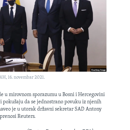
BiH, 16. novembar 2021.
le u mirovnom sporazumu u Bosni i Hercegovini
ji pokušaju da se jednostrano povuku iz njenih
, naveo je u utorak državni sekretar SAD Antony
renosi Reuters.​