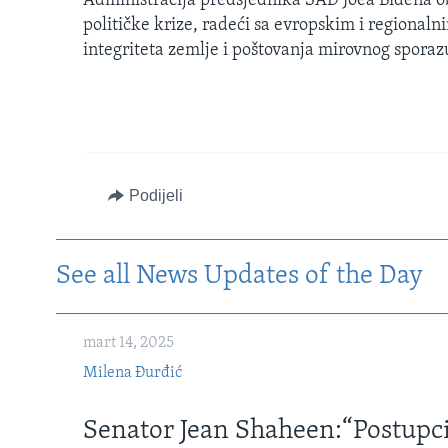
Administracija predsjednika SAD Joea Bidena obn
političke krize, radeći sa evropskim i regional
integriteta zemlje i poštovanja mirovnog spora
Podijeli
See all News Updates of the Day
mart 14, 2025
Milena Đurđić
Senator Jean Shaheen:“Postupc