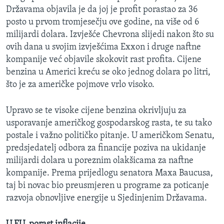
Državama objavila je da joj je profit porastao za 36
posto u prvom tromjesečju ove godine, na više od 6
milijardi dolara. Izvješće Chevrona slijedi nakon što su
ovih dana u svojim izvješćima Exxon i druge naftne
kompanije već objavile skokovit rast profita. Cijene
benzina u Americi kreću se oko jednog dolara po litri,
što je za američke pojmove vrlo visoko.
Upravo se te visoke cijene benzina okrivljuju za
usporavanje američkog gospodarskog rasta, te su tako
postale i važno političko pitanje. U američkom Senatu,
predsjedatelj odbora za financije poziva na ukidanje
milijardi dolara u poreznim olakšicama za naftne
kompanije. Prema prijedlogu senatora Maxa Baucusa,
taj bi novac bio preusmjeren u programe za poticanje
razvoja obnovljive energije u Sjedinjenim Državama.