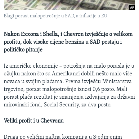
MAGAZIN
Blagi porast malopotrošnje u SAD, a inflacije u EU
O GLASU AMERIKE
Learning English
Nakon Exxona i Shella, i Chevron izvješćuje o velikom
profitu, dok visoke cijene benzina u SAD postaju i
političko pitanje
PRATITE NAS
Iz američke ekonomije – potrošnja na malo porasla je u
ožujku nakon što su Amerikanci dobili nešto malo više
Jezici
novaca u svojim plaćama. Prema izvješću Ministarstva
trgovine, porast malopotrošnje iznosi 0,6 posto. Mali
porast plaća rezultat je smanjenja izdvajanja za državni
mirovinski fond, Social Security, za dva posto.
Veliki profit i u Chevronu
Druga po veličini naftna kompanija u Sjedinjenim