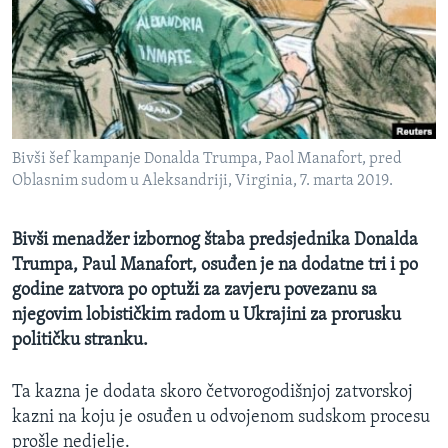
MAGAZIN
O GLASU AMERIKE
Learning English
Bivši šef kampanje Donalda Trumpa, Paol Manafort, pred
PRATITE NAS
Oblasnim sudom u Aleksandriji, Virginia, 7. marta 2019.
Bivši menadžer izbornog štaba predsjednika Donalda
Jezici
Trumpa, Paul Manafort, osuđen je na dodatne tri i po
godine zatvora po optuži za zavjeru povezanu sa
njegovim lobističkim radom u Ukrajini za prorusku
političku stranku.
Ta kazna je dodata skoro četvorogodišnjoj zatvorskoj
kazni na koju je osuđen u odvojenom sudskom procesu
prošle nedjelje.