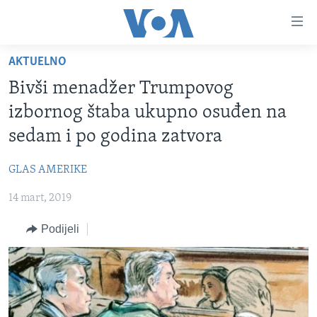
Linkovi
Pređi
na
AKTUELNO
glavni
TV PROGRAM
sadržaj
Bivši menadžer Trumpovog
VIDEO
Pređi
izbornog štaba ukupno osuđen na
na
FOTOGRAFIJE DANA
sedam i po godina zatvora
glavnu
VIJESTI
navigaciju
GLAS AMERIKE
Idi
NAUKA I TEHNOLOGIJA
SJEDINJENE AMERIČKE DRŽAVE
na
14 mart, 2019
SPECIJALNI PROJEKTI
BOSNA I HERCEGOVINA
pretragu
KORUPCIJA
Podijeli
SVIJET
SLOBODA MEDIJA
ŽENSKA STRANA
IZBJEGLIČKA STRANA