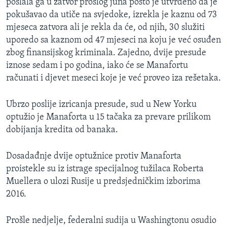
poslala ga u zatvor prošlog juna pošto je utvrđeno da je
pokušavao da utiče na svjedoke, izrekla je kaznu od 73
mjeseca zatvora ali je rekla da će, od njih, 30 služiti
uporedo sa kaznom od 47 mjeseci na koju je već osuđen
zbog finansijskog kriminala. Zajedno, dvije presude
iznose sedam i po godina, iako će se Manafortu
računati i djevet meseci koje je već proveo iza rešetaka.
Ubrzo poslije izricanja presude, sud u New Yorku
optužio je Manaforta u 15 tačaka za prevare prilikom
dobijanja kredita od banaka.
Dosadađnje dvije optužnice protiv Manaforta
proistekle su iz istrage specijalnog tužilaca Roberta
Muellera o ulozi Rusije u predsjedničkim izborima
2016.
Prošle nedjelje, federalni sudija u Washingtonu osudio