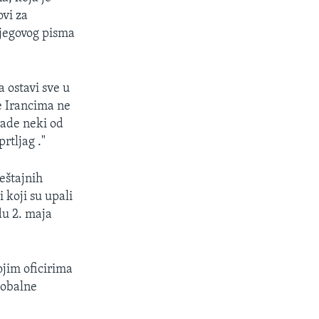
ovi za
 njegovog pisma
a ostavi sve u
se Irancima ne
rade neki od
rtljag ."
eštajnih
 koji su upali
u 2. maja
ojim oficirima
lobalne