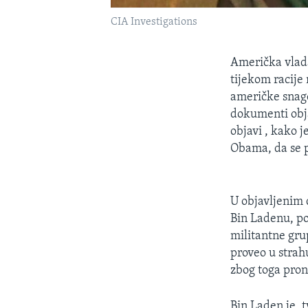
CIA Investigations
Američka vlada
tijekom racije
američke snage
dokumenti obja
objavi , kako j
Obama, da se p
U objavljenim 
Bin Ladenu, po
militantne gru
proveo u strah
zbog toga prona
Bin Laden je, t