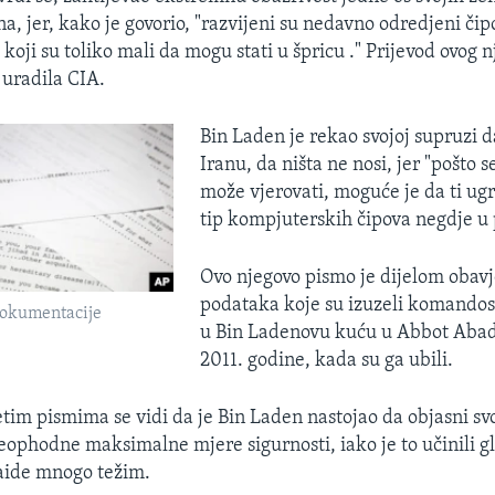
na, jer, kako je govorio, "razvijeni su nedavno odredjeni čip
 koji su toliko mali da mogu stati u špricu ." Prijevod ovog
e uradila CIA.
Bin Laden je rekao svojoj supruzi d
Iranu, da ništa ne nosi, jer "pošto 
može vjerovati, moguće je da ti ug
tip kompjuterskih čipova negdje u p
Ovo njegovo pismo je dijelom obavj
podataka koje su izuzeli komandosi
dokumentacije
u Bin Ladenovu kuću u Abbot Abad
2011. godine, kada su ga ubili.
tim pismima se vidi da je Bin Laden nastojao da objasni sv
eophodne maksimalne mjere sigurnosti, iako je to učinili g
aide mnogo težim.