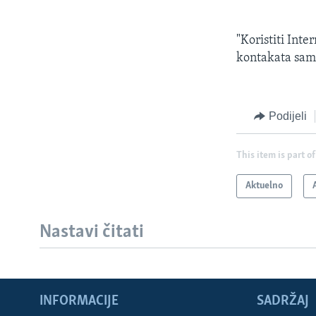
"Koristiti Int
kontakata samo
Podijeli
This item is part of
Aktuelno
Nastavi čitati
INFORMACIJE
SADRŽAJ