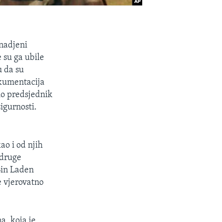
onadjeni
 su ga ubile
u da su
okumentacija
tio predsjednik
igurnosti.
ao i od njih
 druge
Bin Laden
e vjerovatno
a, koja je