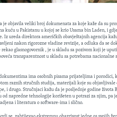
 je objavila veliki broj dokumenata za koje kaže da su pr
 na kuću u Pakistanu u kojoj se krio Usama bin Laden, i gdje
. Iz ureda direktora američkih obavještajnih agencija kaž
vljeni nakon rigorozne vladine revizije, a odluka da se d
e rekao glasnogovornik , je u skladu sa pozivom koji je upu
oveća transparentnost u skladu sa potrebama nacionalne s
dokumentima ima osobnih pisama prijateljima i porodici, k
tom raznih stručnih studija, materijali koje su objavljivale
pe, i drugo. Stručnjaci kažu da je posljednje godine života 
u od napredne tehnologije korišeten u potrazi za njim, pa j
djena i literatura o software-ima i slično.
vrdi se, zahtijevao ekstremnu obazrivost jedne os svojih žen