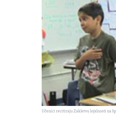
MAGAZIN
O GLASU AMERIKE
Učenici recitiraju Zakletvu lojalnosti na 