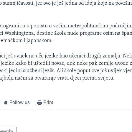
o sumnjičavosti, jer ovo je još jedna od ideja koje na površin
 programi su u porastu u većim metropolitanskim područji
ci Washingtona, destine škola nude programe osim na špan
jemačkom i japanskom.
ci još uvijek ne uče jezike kao učenici drugih zemalja. Ne
 jezike kako bi uštedili novac, dok neke pak zemlje uvode 
ski jedini službeni jezik. Ali škole poput ove još uvijek vje
ajbolji način za otvaranje vrata djeci prema svijetu.
Follow us
Print
Amerika