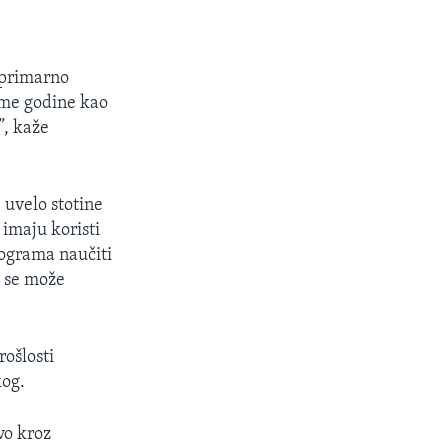
 primarno
osme godine kao
”, kaže
 uvelo stotine
 imaju koristi
rograma naučiti
o se može
rošlosti
kog.
vo kroz