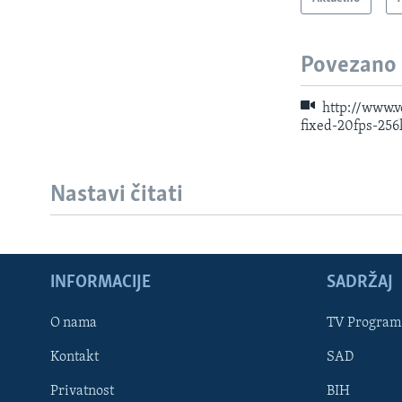
Povezano
http://www.
fixed-20fps-25
Nastavi čitati
INFORMACIJE
SADRŽAJ
Learning English
O nama
TV Program
Kontakt
SAD
PRATITE NAS
Privatnost
BIH