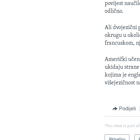
povijest naučil
odlično.
Ali dvojezični
okrugu u okoli
francuskom, n
Američki učeni
ukidaju strane
kojima je engle
višejezičnost n
Podijeli
This item is part of
Aktuelno