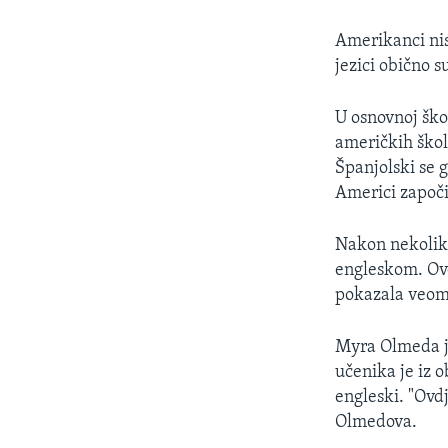
Amerikanci nis
jezici obično s
U osnovnoj ško
američkih škol
Španjolski se g
Americi započi
Nakon nekoliko
engleskom. Ovo
pokazala veom
Myra Olmeda j
učenika je iz o
engleski. "Ovdj
Olmedova.