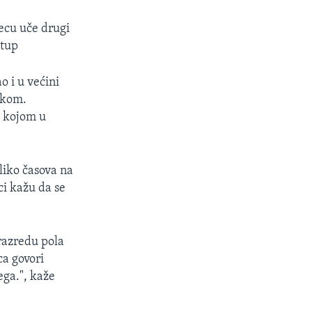
jecu uče drugi
stup
o i u većini
skom.
e kojom u
liko časova na
ci kažu da se
razredu pola
ca govori
ega.", kaže