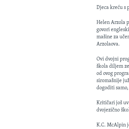
Djeca kreću s 
Helen Arzola p
govori englesk
mašine za učenj
Arzolaova.
Ovi dvojni pro
škola diljem z
od ovog progra
siromašnije ju
dogoditi samo,
Kritičari još u
dvojezično ško
K.C. McAlpin j