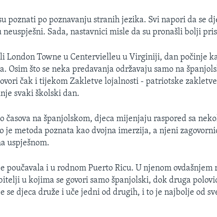
u poznati po poznavanju stranih jezika. Svi napori da se d
u neuspješni. Sada, nastavnici misle da su pronašli bolji pri
li London Towne u Centervielleu u Virginiji, dan počinje ka
a. Osim što se neka predavanja održavaju samo na španjol
ovori čak i tijekom Zakletve lojalnosti - patriotske zakletv
nje svaki školski dan.
 časova na španjolskom, djeca mijenjaju raspored sa neko
 je metoda poznata kao dvojna imerzija, a njeni zagovorni
a uspješnom.
e poučavala i u rodnom Puerto Ricu. U njenom ovdašnjem 
bitelji u kojima se govori samo španjolski, dok druga polovi
e se djeca druže i uče jedni od drugih, i to je najbolje od sv