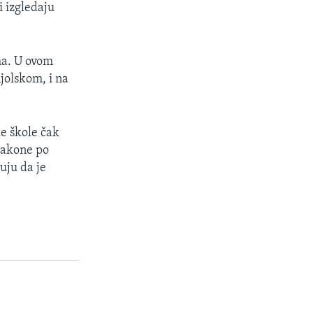
i izgledaju
ma. U ovom
jolskom, i na
ke škole čak
zakone po
ruju da je