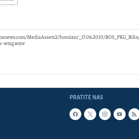
voanews.com/MediaAssets2/bosnian/_17.06.2010/BOS_PKG_Bilin
6k-wtag.wmv
PRATITE NAS