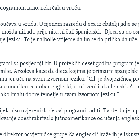
programom rano, neki čak u vrtiću.
oučava u vrtiću. U njenom razredu djeca iz obitelji gdje se
i možda nikada prije nisu ni čuli španjolski. “Djeca su do 
e jezika. To je najbolje vrijeme da im se da prilika da uče.
grami su posljednji hit. U proteklih deset godina program je
emlje. Arzolova kaže da djeca kojima je primarni španjolski
ma jer uče na svom izvornom jeziku: "Cilj je dvojezičnog p
žnoamerikance dobar engleski, društveni i akademski. A t
 ako imaju dobre temelje u svom izvornom jeziku."
vijek nisu uvjereni da će ovi programi raditi. Tvrde da je u p
lovanje obeshrabrivalo južnoamerikance od učenja engles
e direktor odvjetničke grupe Za engleski i kaže ih je iskust