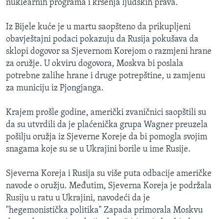
nuklearnih programa i kršenja ljudskih prava.
Iz Bijele kuće je u martu saopšteno da prikupljeni
obavještajni podaci pokazuju da Rusija pokušava da
sklopi dogovor sa Sjevernom Korejom o razmjeni hrane
za oružje. U okviru dogovora, Moskva bi poslala
potrebne zalihe hrane i druge potrepštine, u zamjenu
za municiju iz Pjongjanga.
Krajem prošle godine, američki zvaničnici saopštili su
da su utvrdili da je plaćenička grupa Wagner preuzela
pošilju oružja iz Sjeverne Koreje da bi pomogla svojim
snagama koje su se u Ukrajini borile u ime Rusije.
Sjeverna Koreja i Rusija su više puta odbacije američke
navode o oružju. Međutim, Sjeverna Koreja je podržala
Rusiju u ratu u Ukrajini, navodeći da je
"hegemonistička politika" Zapada primorala Moskvu