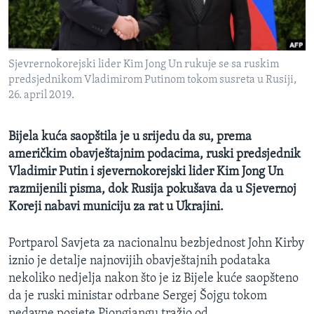
MAGAZIN
O GLASU AMERIKE
Sjevrernokorejski lider Kim Jong Un rukuje se sa ruskim
Learning English
predsjednikom Vladimirom Putinom tokom susreta u Rusiji,
26. april 2019.
PRATITE NAS
Bijela kuća saopštila je u srijedu da su, prema
američkim obavještajnim podacima, ruski predsjednik
Vladimir Putin i sjevernokorejski lider Kim Jong Un
Jezici
razmijenili pisma, dok Rusija pokušava da u Sjevernoj
Koreji nabavi municiju za rat u Ukrajini.
Portparol Savjeta za nacionalnu bezbjednost John Kirby
iznio je detalje najnovijih obavještajnih podataka
nekoliko nedjelja nakon što je iz Bijele kuće saopšteno
da je ruski ministar odrbane Sergej Šojgu tokom
nedavne posjete Pjongjangu tražio od