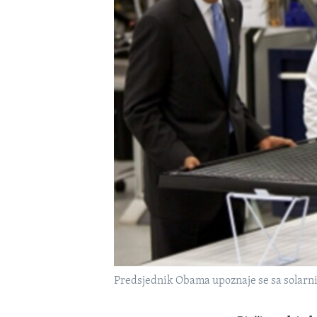
MAGAZIN
O GLASU AMERIKE
Predsjednik Obama upoznaje se sa solarn