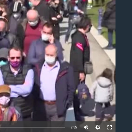
able
2:55