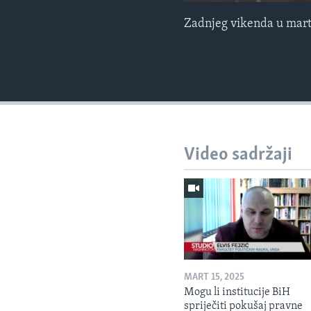
Zadnjeg vikenda u martu
Video sadržaji
MART 15, 2025
Mogu li institucije BiH
spriječiti pokušaj pravne