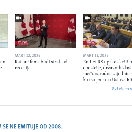
MART 12, 2025
MART 11, 2025
lan
Rat tarifama budi strah od
Entitet RS uprkos kriti
je
recesije
opozicije, državnih vlasti
međunarodne zajednice
ka izmjenama Ustava R
Svi video s
SE NE EMITUJE OD 2008.