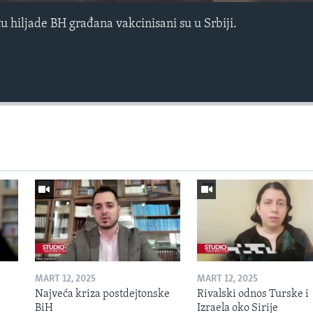
 hiljade BH građana vakcinisani su u Srbiji.
MART 12, 2025
MART 12, 2025
Najveća kriza postdejtonske
Rivalski odnos Turske i
BiH
Izraela oko Sirije