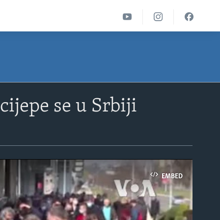
ijepe se u Srbiji
EMBED