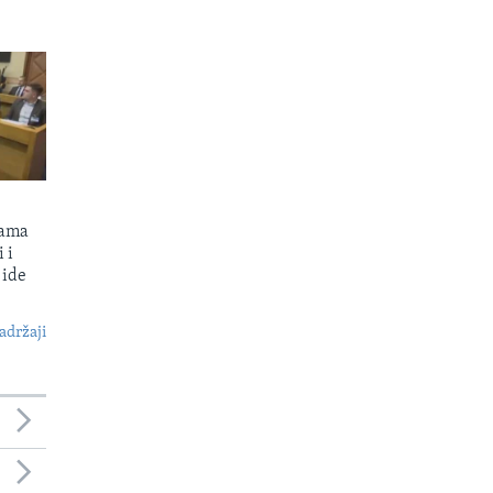
kama
 i
 ide
S
adržaji