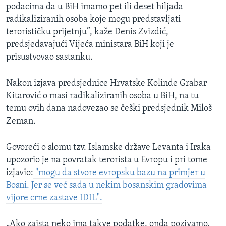
podacima da u BiH imamo pet ili deset hiljada
radikaliziranih osoba koje mogu predstavljati
terorističku prijetnju”, kaže Denis Zvizdić,
predsjedavajući Vijeća ministara BiH koji je
prisustvovao sastanku.
Nakon izjava predsjednice Hrvatske Kolinde Grabar
Kitarović o masi radikaliziranih osoba u BiH, na tu
temu ovih dana nadovezao se češki predsjednik Miloš
Zeman.
Govoreći o slomu tzv. Islamske države Levanta i Iraka
upozorio je na povratak terorista u Evropu i pri tome
izjavio:
"mogu da stvore evropsku bazu na primjer u
Bosni. Jer se već sada u nekim bosanskim gradovima
vijore crne zastave IDIL".
„Ako zaista neko ima takve podatke, onda pozivamo,