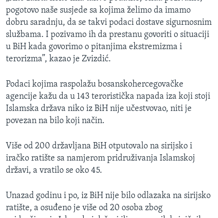
pogotovo naše susjede sa kojima želimo da imamo
dobru saradnju, da se takvi podaci dostave sigurnosnim
službama. I pozivamo ih da prestanu govoriti o situaciji
u BiH kada govorimo o pitanjima ekstremizma i
terorizma”, kazao je Zvizdić.
Podaci kojima raspolažu bosanskohercegovačke
agencije kažu da u 143 teroristička napada iza koji stoji
Islamska država niko iz BiH nije učestvovao, niti je
povezan na bilo koji način.
Više od 200 državljana BiH otputovalo na sirijsko i
iračko ratište sa namjerom pridruživanja Islamskoj
državi, a vratilo se oko 45.
Unazad godinu i po, iz BiH nije bilo odlazaka na sirijsko
ratište, a osuđeno je više od 20 osoba zbog