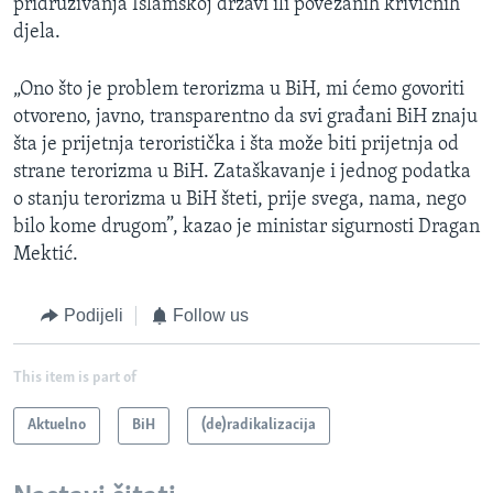
pridruživanja Islamskoj državi ili povezanih krivičnih
djela.
„Ono što je problem terorizma u BiH, mi ćemo govoriti
otvoreno, javno, transparentno da svi građani BiH znaju
šta je prijetnja teroristička i šta može biti prijetnja od
strane terorizma u BiH. Zataškavanje i jednog podatka
o stanju terorizma u BiH šteti, prije svega, nama, nego
bilo kome drugom”, kazao je ministar sigurnosti Dragan
Mektić.
Podijeli
Follow us
This item is part of
Aktuelno
BiH
(de)radikalizacija