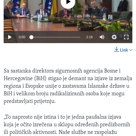
No media source currently available
MAGAZIN
O GLASU AMERIKE
Learning English
0:00
2:18
PRATITE NAS
Link
Sa sastanka direktora sigurnosnih agencija Bosne i
Jezici
Hercegovine (BiH) stigao je demant na izjave iz zemalja
regiona i Evopske unije o zastavama Islamske države u
BiH i velikom broju radikaliziranih osoba koje mogu
predstavljati prijetnju.
„To naprosto nije istina i to je jedna paušalna izjava
koja je očito izrečena u sklopu određenih predizbornih
ili političkih aktivnosti. Naše službe ne raspolažu