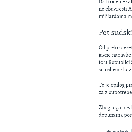
Da li one neka
ne obavijesti A
milijardama ma
Pet sudsk
Od preko deset
javne nabavke 
to u Republici
su uslovne kaz
To je epilog p
za zloupotreb
Zbog toga nevl
dopunama post
Podijeli