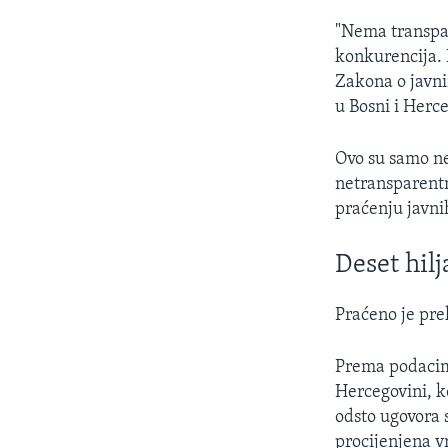
"Nema transpare
konkurencija. 
Zakona o javn
u Bosni i Herc
Ovo su samo ne
netransparentn
praćenju javnih
Deset hil
Praćeno je pre
Prema podacima
Hercegovini, k
odsto ugovora 
procijenjena vr