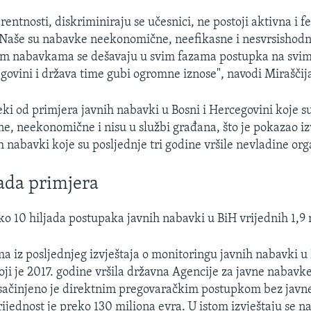
ntnosti, diskriminiraju se učesnici, ne postoji aktivna i fe
Naše su nabavke neekonomične, neefikasne i nesvrsishodn
im nabavkama se dešavaju u svim fazama postupka na svim 
egovini i država time gubi ogromne iznose", navodi Miraščij
ki od primjera javnih nabavki u Bosni i Hercegovini koje s
e, neekonomične i nisu u službi građana, što je pokazao izv
 nabavki koje su posljednje tri godine vršile nevladine org
jada primjera
ko 10 hiljada postupaka javnih nabavki u BiH vrijednih 1,9 m
 iz posljednjeg izvještaja o monitoringu javnih nabavki u 
oji je 2017. godine vršila državna Agencije za javne nabavke
sačinjeno je direktnim pregovaračkim postupkom bez javne
ijednost je preko 130 miliona evra. U istom izvještaju se na