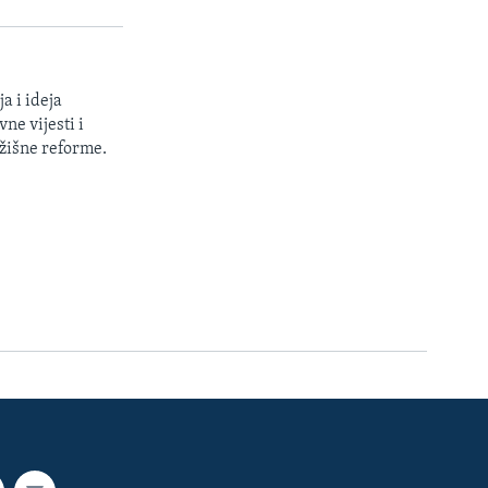
a i ideja
ne vijesti i
žišne reforme.