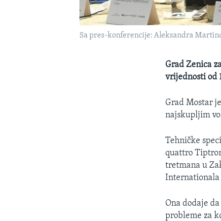
Sa pres-konferencije: Aleksandra Martinov
Grad Zenica z
vrijednosti od 
Grad Mostar je 
najskupljim vo
Tehničke speci
quattro Tiptro
tretmana u Za
Internationala
Ona dodaje da 
probleme za ko