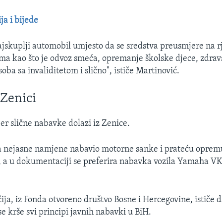
ja i bijede
ajskuplji automobil umjesto da se sredstva preusmjere na r
ma kao što je odvoz smeća, opremanje školske djece, zdravs
oba sa invaliditetom i slično", ističe Martinović.
 Zenici
er slične nabavke dolazi iz Zenice.
a nejasne namjene nabavio motorne sanke i prateću opremu
, a u dokumentaciji se preferira nabavka vozila Yamaha VK
ja, iz Fonda otvoreno društvo Bosne i Hercegovine, ističe 
e krše svi principi javnih nabavki u BiH.