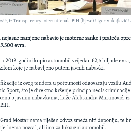
ić, iz Transparency Internationala BiH (lijevo) i Igor Vukajlović
a nejasne namjene nabavio je motorne sanke i prateću opr
17.500 evra.
u 2019. godini kupio automobil vrijedan 62,5 hiljade evra, 
zilom koje je nabavljeno putem javnih nabavki.
fikacije iz ovog tendera u potpunosti odgovaraju vozilu Au
nic Sport, što je direktno kršenje principa nediskriminacije
konu o javnim nabavkama, kaže Aleksandra Martinović, iz
 BiH.
Grad Mostar nema riješen odvoz smeća niti deponiju, te b
je "nema novca", ali ima za luksuzni automobil.