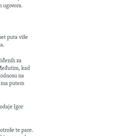
h ugovora.
set puta više
a.
iđenih za
 Međutim, kad
u odnosu na
ebama putem
dodaje Igor
otroše te pare.