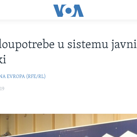
loupotrebe u sistemu javn
ki
NA EVROPA (RFE/RL)
19