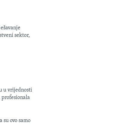
ješavanje
tveni sektor,
 u vrijednosti
 profesionala
da su ovo samo