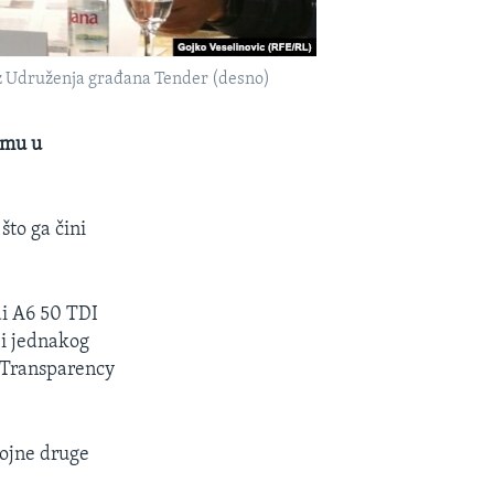
 iz Udruženja građana Tender (desno)
emu u
što ga čini
di A6 50 TDI
 i jednakog
 Transparency
rojne druge