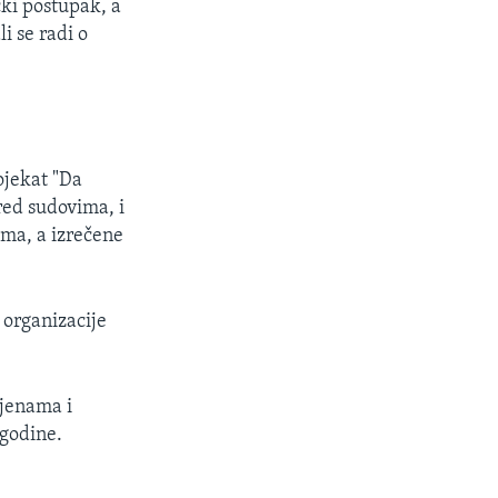
ki postupak, a
i se radi o
ojekat "Da
red sudovima, i
ama, a izrečene
 organizacije
mjenama i
godine.