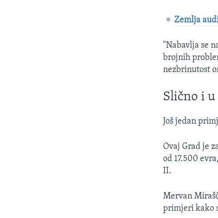
Zemlja audi
"Nabavlja se n
brojnih proble
nezbrinutost os
Slično i u
Još jedan primj
Ovaj Grad je z
od 17.500 evra
II.
Mervan Mirašči
primjeri kako s