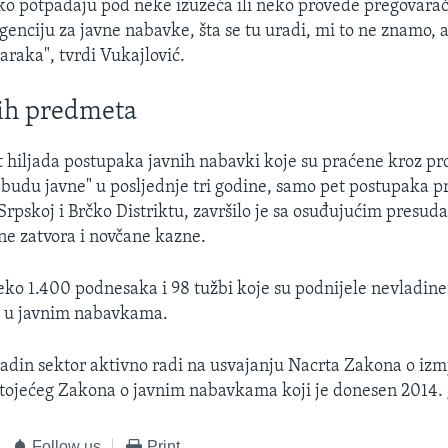
ko potpadaju pod neke izuzeća ili neko provede pregovarač
genciju za javne nabavke, šta se tu uradi, mi to ne znamo, al
raka", tvrdi Vukajlović.
ih predmeta
 hiljada postupaka javnih nabavki koje su praćene kroz pr
budu javne" u posljednje tri godine, samo pet postupaka p
 Srpskoj i Brčko Distriktu, završilo je sa osuđujućim presud
ne zatvora i novčane kazne.
reko 1.400 podnesaka i 98 tužbi koje su podnijele nevladine
e u javnim nabavkama.
adin sektor aktivno radi na usvajanju Nacrta Zakona o iz
ojećeg Zakona o javnim nabavkama koji je donesen 2014. 
Follow us
Print