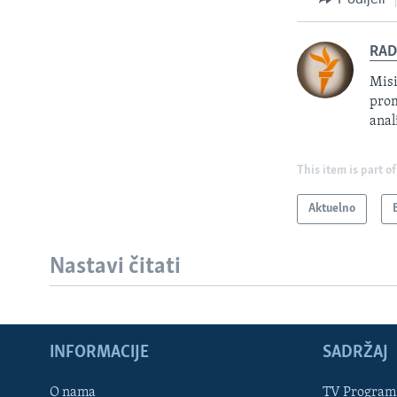
RAD
Misi
prom
anal
This item is part of
Aktuelno
Nastavi čitati
INFORMACIJE
SADRŽAJ
Learning English
O nama
TV Program