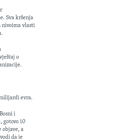
r
e. Sva kršenja
nivoima vlasti
a.
u
ještaj o
anizacije.
ilijardi evra.
Bosni i
, gotovo 10
 objave, a
vodi da je