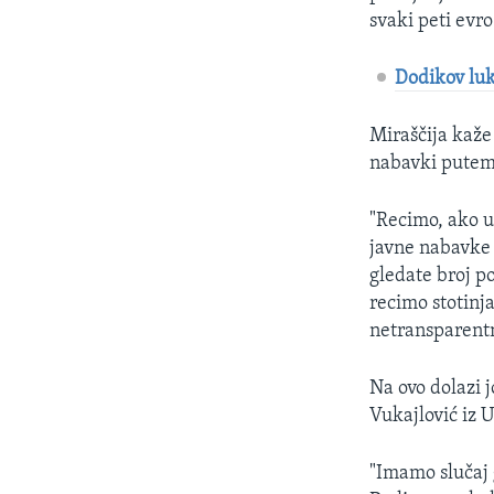
svaki peti evr
Dodikov luk
Miraščija kaže 
nabavki putem
"Recimo, ako u
javne nabavke
gledate broj p
recimo stotinj
netransparentn
Na ovo dolazi j
Vukajlović iz 
"Imamo slučaj 