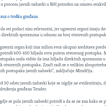
o u procesu javnih nabavki u BiH potrošen na osnovu ovakvi
suz o trošku građana
da ovi podaci nisu relevantni, jer ugovorni organi imaju de
 direktnih sporazuma u odnosu na broj otvorenih postupak
govorni organ koji ima milion evra ukupno sredstava predv
 potroši 600-650 hiljada evra putem otvorenog postupka.
ostupaka onda vidite da ima hiljadu direktnih sporazuma 
ak otvorenih postupaka. Znači radi se o velikim zloupotr
ih postupaka javnih nabavki", zaključuje Miraščija.
oš 50 odsto javnih nabavki koje se nigdje ne evidentiraju, 
Udruženja građana Tender.
gdje se pola javnih nabavki potroši a da se ne zna kako se p