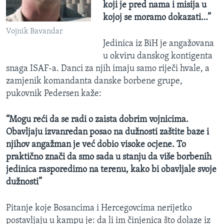
koji je pred nama i misija u
kojoj se moramo dokazati…”
Vojnik Bavandar
Jedinica iz BiH je angažovana
u okviru danskog kontigenta
snaga ISAF-a. Danci za njih imaju samo riječi hvale, a
zamjenik komandanta danske borbene grupe,
pukovnik Pedersen kaže:
“Mogu reći da se radi o zaista dobrim vojnicima.
Obavljaju izvanredan posao na dužnosti zaštite baze i
njihov angažman je već dobio visoke ocjene. To
praktično znači da smo sada u stanju da više borbenih
jedinica rasporedimo na terenu, kako bi obavljale svoje
dužnosti”
Pitanje koje Bosancima i Hercegovcima nerijetko
postavljaju u kampu je: da li im činjenica što dolaze iz