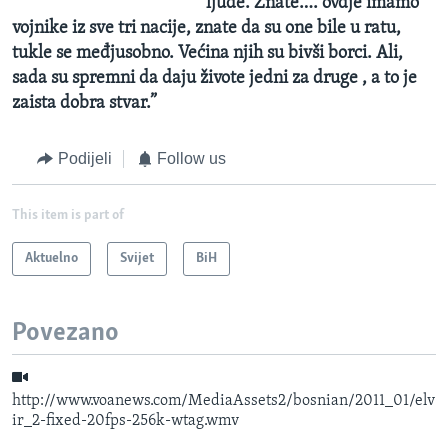
ljude. Znate…. ovdje imamo
vojnike iz sve tri nacije, znate da su one bile u ratu,
tukle se međjusobno. Većina njih su bivši borci. Ali,
sada su spremni da daju živote jedni za druge , a to je
zaista dobra stvar.”
Podijeli
Follow us
This item is part of
Aktuelno
Svijet
BiH
Povezano
http://www.voanews.com/MediaAssets2/bosnian/2011_01/elv
ir_2-fixed-20fps-256k-wtag.wmv