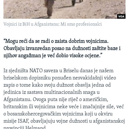
MAGAZIN
O GLASU AMERIKE
Vojnici iz BiH u Afganistanu: Mi smo profesionalci
Learning English
“Mogu reći da se radi o zaista dobrim vojnicima.
PRATITE NAS
Obavljaju izvanredan posao na dužnosti zaštite baze i
njihov angažman je već dobio visoke ocjene.”
Iz sjedništa NATO saveza u Briselu danas je našem
Jezici
briselskom dopisniku ponuđen nesvakidašnji video
zapis o tome kako svoju dužnost obavlja jedna od
jedinica iz sastava multinacionalnih snaga u
Afganistanu. Ovoga puta nije riječ o američkim,
britanskim ili vojnicima neke veće i značajnije sile, već
o bosanskohercegovačkim vojnicima koji u okviru
misije ISAF, obavljajuju vojne dužnosti u afganistanskoj
provinciji Helmand.