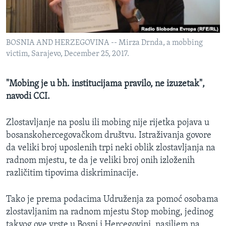
MAGAZIN
O GLASU AMERIKE
BOSNIA AND HERZEGOVINA -- Mirza Drnda, a mobbing
Learning English
victim, Sarajevo, December 25, 2017.
PRATITE NAS
"Mobing je u bh. institucijama pravilo, ne izuzetak",
navodi CCI.
Zlostavljanje na poslu ili mobing nije rijetka pojava u
Jezici
bosanskohercegovačkom društvu. Istraživanja govore
da veliki broj uposlenih trpi neki oblik zlostavljanja na
radnom mjestu, te da je veliki broj onih izloženih
različitim tipovima diskriminacije.
Tako je prema podacima Udruženja za pomoć osobama
zlostavljanim na radnom mjestu Stop mobing, jedinog
takvog ove vrste u Bosni i Hercegovini, nasiljem na