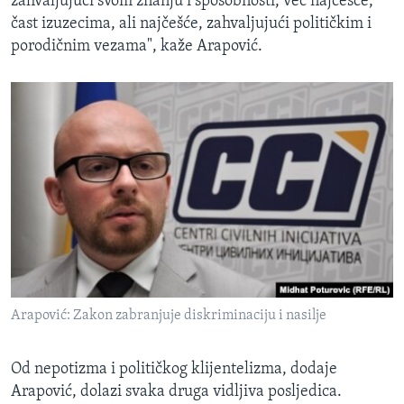
zahvaljujući svom znanju i sposobnosti, već najčešće,
čast izuzecima, ali najčešće, zahvaljujući političkim i
porodičnim vezama", kaže Arapović.
Arapović: Zakon zabranjuje diskriminaciju i nasilje
Od nepotizma i političkog klijentelizma, dodaje
Arapović, dolazi svaka druga vidljiva posljedica.