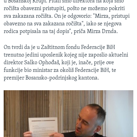
u Bosanskoj Krupi. Pitali smo direktora na koja smo
ročišta obavezni pristupiti, pošto ne možemo pokriti
sva zakazana ročišta. On je odgovorio: "Mirza, pristupi
obavezno na sva zakazana ročišta", iako se njegova
rodica potpisala na taj dopis", priča Mirza Drnda.
On tvrdi da je u Zaštitnom fondu Federacije BiH
trenutno jedini uposlenik kojeg nije zaposlio aktuelni
direktor Salko Ophođaš, koji je, inače, prije ove
funkcije bio ministar za okoliš Federacije BiH, te
premijer Bosansko-podrinjskog kantona.