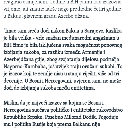
reagirao osmijehom. Godine u BiH pamti kao izazovno
vrijeme, ali znatno lakše nego prethodne četiri godine
u Bakuu, glavnom gradu Azerbejdžana.
"Imao sam sreću doći nakon Bakua u Sarajevo. Razlika
je bila velika - vrlo snažan međunarodni angažman u
BiH čime je bila isključena svaka mogućnost ponovnog
izbijanja sukoba, za razliku između Armenije i
Azerbejdžana gdje, zbog svojatanja dijelova područja
Nagorno-Karabaha, još uvijek traju oružani sukobi. To
je izazov koji te zemlje nisu u stanju riješiti više od tri
decenije. U Bosni i Hercegovini, uvjeren sam, ne može
doći do izbijanja sukoba među entitetima.
Mislim da je najveći izazov sa kojim se Bosna i
Hercegovina suočava političko i entitetsko rukovodstvo
Republike Srpske. Posebno Milorad Dodik. Pogoduje
mu i politika Rusije koja prema Balkanu nije