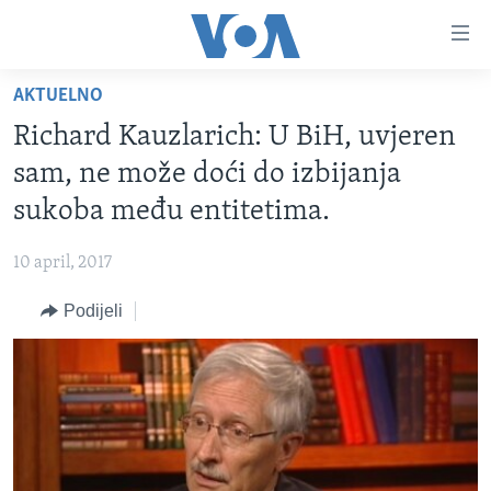
Linkovi
Pređi
na
AKTUELNO
glavni
TV PROGRAM
sadržaj
Richard Kauzlarich: U BiH, uvjeren
VIDEO
Pređi
sam, ne može doći do izbijanja
na
FOTOGRAFIJE DANA
sukoba među entitetima.
glavnu
VIJESTI
navigaciju
10 april, 2017
Idi
NAUKA I TEHNOLOGIJA
SJEDINJENE AMERIČKE DRŽAVE
na
Podijeli
SPECIJALNI PROJEKTI
BOSNA I HERCEGOVINA
pretragu
KORUPCIJA
SVIJET
SLOBODA MEDIJA
ŽENSKA STRANA
IZBJEGLIČKA STRANA