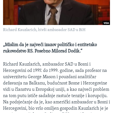
MAGAZIN
O GLASU AMERIKE
Learning English
Richard Kauzlarich, bivši ambasador SAD u BiH
PRATITE NAS
„Mislim da je najveći izazov političko i entitetsko
rukovodstvo RS. Posebno Milorad Dodik.“
Jezici
Richard Kauzlarich, ambasador SAD u Bosni i
Hercegovini od 1997. do 1999. godine, sada profesor na
univerzitetu George Mason i pouzdani analitičar
dešavanja na Balkanu, budućnost Bosne i Hercegovine
vidi u članstvu u Evropskoj uniji, a kao najveći problem
na tom putu ističe sadašnje rastuće tenzije i korupciju.
Na podsjećanje da je, kao američki ambasador u Bosni i
Hercegovini, bio vrlo omiljen gospodin Kauzlarich je je