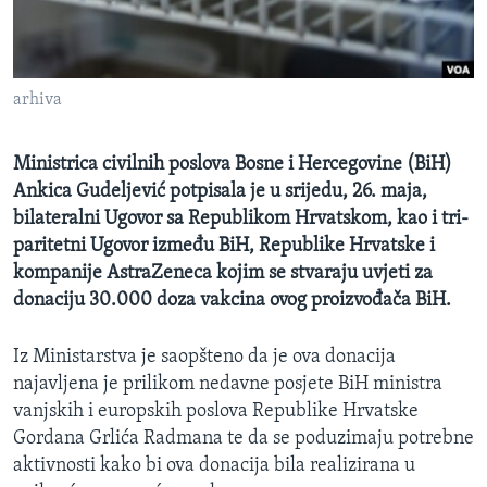
MAGAZIN
O GLASU AMERIKE
arhiva
Learning English
Ministrica civilnih poslova Bosne i Hercegovine (BiH)
PRATITE NAS
Ankica Gudeljević potpisala je u srijedu, 26. maja,
bilateralni Ugovor sa Republikom Hrvatskom, kao i tri-
paritetni Ugovor između BiH, Republike Hrvatske i
kompanije AstraZeneca kojim se stvaraju uvjeti za
Jezici
donaciju 30.000 doza vakcina ovog proizvođača BiH.
Iz Ministarstva je saopšteno da je ova donacija
najavljena je prilikom nedavne posjete BiH ministra
vanjskih i europskih poslova Republike Hrvatske
Gordana Grlića Radmana te da se poduzimaju potrebne
aktivnosti kako bi ova donacija bila realizirana u