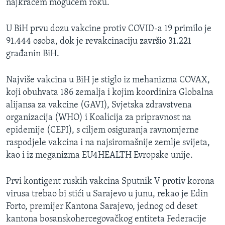
najkraćem mogućem roku.
U BiH prvu dozu vakcine protiv COVID-a 19 primilo je
91.444 osoba, dok je revakcinaciju završio 31.221
građanin BiH.
Najviše vakcina u BiH je stiglo iz mehanizma COVAX,
koji obuhvata 186 zemalja i kojim koordinira Globalna
alijansa za vakcine (GAVI), Svjetska zdravstvena
organizacija (WHO) i Koalicija za pripravnost na
epidemije (CEPI), s ciljem osiguranja ravnomjerne
raspodjele vakcina i na najsiromašnije zemlje svijeta,
kao i iz meganizma EU4HEALTH Evropske unije.
Prvi kontigent ruskih vakcina Sputnik V protiv korona
virusa trebao bi stići u Sarajevo u junu, rekao je Edin
Forto, premijer Kantona Sarajevo, jednog od deset
kantona bosanskohercegovačkog entiteta Federacije