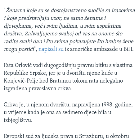
"
Ženama koje su se dostojanstveno suočile sa izazovima
i koje predstavljaju uzor, ne samo ženama i
djevojkama, već i svim ljudima, u svim aspektima
društva. Zahvaljujemo svakoj od vas na onome što
radite svaki dan i što svima pokazujete što hrabre žene
mogu postići
",
napisali su
iz američke ambasade u BiH.
Fata Orlović vodi dugogodišnju pravnu bitku s vlastima
Republike Srpske, jer je u dvorištu njene kuće u
Konjević-Polje kod Bratunca tokom rata nelegalno
izgrađena pravoslavna crkva.
Crkva je, u njenom dvorištu, napravljena 1998. godine,
u vrijeme kada je ona sa sedmero djece bila u
izbjeglištvu.
Evropski sud za ljudska prava u Strazburu, u oktobru