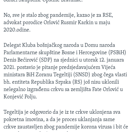
odluci Skupštine Opštine Bratunac.
No, sve je stalo zbog pandemije, kazao je za RSE,
advokat porodice Orlović Rusmir Karkin u maju
2020.odine.
Delegat Kluba bošnjačkog naroda u Domu naroda
Parlamentarne skupštine Bosne i Hercegovine (PSBiH)
Denis Bećirović (SDP) na sjednici u utorak 12. januara
2021. postavio je pitanje predsjedavajućem Vijeća
ministara BiH Zoranu Tegeltiji (SNSD) zbog čega vlasti
bh. entiteta Republika Srpska (RS) još nisu uklonili
nelegalno izgrađenu crkvu sa zemljišta Fate Orlović u
Konjević Polju.
Tegeltija je odgovorio da je iz te crkve uklonjena sva
pokretna imovina, a da je proces uklanjanja same
crkve zaustavljen zbog pandemije korona virusa i bit će