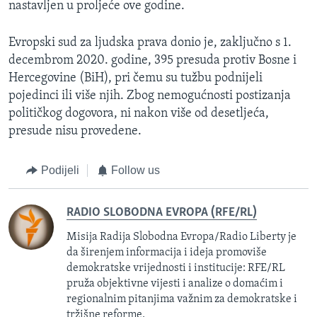
nastavljen u proljeće ove godine.
Evropski sud za ljudska prava donio je, zaključno s 1.
decembrom 2020. godine, 395 presuda protiv Bosne i
Hercegovine (BiH), pri čemu su tužbu podnijeli
pojedinci ili više njih. Zbog nemogućnosti postizanja
političkog dogovora, ni nakon više od desetljeća,
presude nisu provedene.
Podijeli
Follow us
RADIO SLOBODNA EVROPA (RFE/RL)
Misija Radija Slobodna Evropa/Radio Liberty je
da širenjem informacija i ideja promoviše
demokratske vrijednosti i institucije: RFE/RL
pruža objektivne vijesti i analize o domaćim i
regionalnim pitanjima važnim za demokratske i
tržišne reforme.