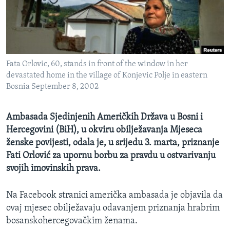
MAGAZIN
O GLASU AMERIKE
Learning English
Fata Orlovic, 60, stands in front of the window in her
devastated home in the village of Konjevic Polje in eastern
PRATITE NAS
Bosnia September 8, 2002
Ambasada Sjedinjenih Američkih Država u Bosni i
Hercegovini (BiH), u okviru obilježavanja Mjeseca
Jezici
ženske povijesti, odala je, u srijedu 3. marta, priznanje
Fati Orlović za upornu borbu za pravdu u ostvarivanju
svojih imovinskih prava.
Na Facebook stranici američka ambasada je objavila da
ovaj mjesec obilježavaju odavanjem priznanja hrabrim
bosanskohercegovačkim ženama.