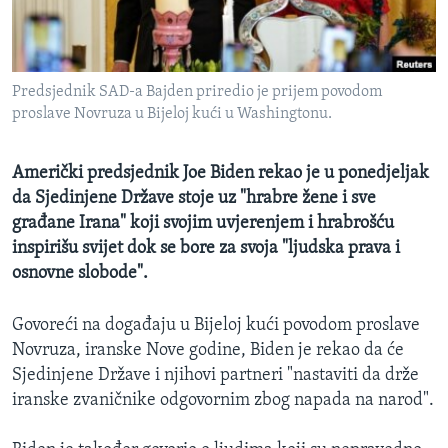
MAGAZIN
O GLASU AMERIKE
Predsjednik SAD-a Bajden priredio je prijem povodom
Learning English
proslave Novruza u Bijeloj kući u Washingtonu.
PRATITE NAS
Američki predsjednik Joe Biden rekao je u ponedjeljak
da Sjedinjene Države stoje uz "hrabre žene i sve
građane Irana" koji svojim uvjerenjem i hrabrošću
inspirišu svijet dok se bore za svoja "ljudska prava i
Jezici
osnovne slobode".
Govoreći na događaju u Bijeloj kući povodom proslave
Novruza, iranske Nove godine, Biden je rekao da će
Sjedinjene Države i njihovi partneri "nastaviti da drže
iranske zvaničnike odgovornim zbog napada na narod".