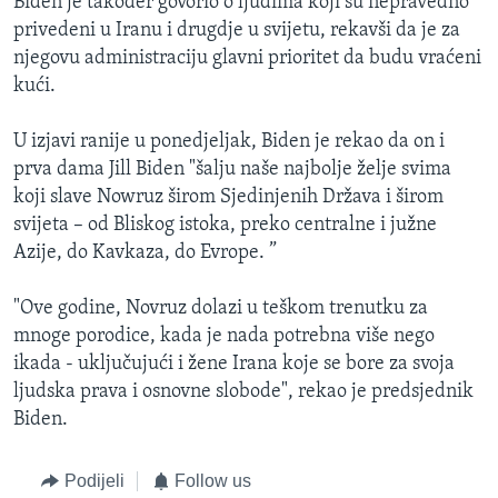
Biden je također govorio o ljudima koji su nepravedno
privedeni u Iranu i drugdje u svijetu, rekavši da je za
njegovu administraciju glavni prioritet da budu vraćeni
kući.
U izjavi ranije u ponedjeljak, Biden je rekao da on i
prva dama Jill Biden "šalju naše najbolje želje svima
koji slave Nowruz širom Sjedinjenih Država i širom
svijeta – od Bliskog istoka, preko centralne i južne
Azije, do Kavkaza, do Evrope. ”
"Ove godine, Novruz dolazi u teškom trenutku za
mnoge porodice, kada je nada potrebna više nego
ikada - uključujući i žene Irana koje se bore za svoja
ljudska prava i osnovne slobode", rekao je predsjednik
Biden.
Podijeli
Follow us