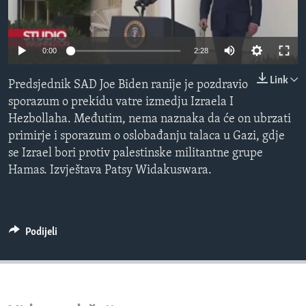
MAGAZIN
O GLASU AMERIKE
0:00
2:28
Learning English
Link
Predsjednik SAD Joe Biden ranije je pozdravio
sporazum o prekidu vatre izmedju Izraela I
PRATITE NAS
Hezbollaha. Međutim, nema naznaka da će on ubrzati
primirje i sporazum o oslobađanju talaca u Gazi, gdje
se Izrael bori protiv palestinske militantne grupe
Hamas. Izvještava Patsy Widakuswara.
Jezici
Podijeli