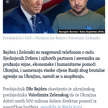
MAGAZIN
O GLASU AMERIKE
Learning English
Predsjednici SAD i Ukrajine Joe Biden i Volodimir Zelenski.
PRATITE NAS
Bajden i Zelenski su razgovarali telefonom o radu
Sjedinjenih Država i njihovih partnera i saveznika na
Jezici
pružanju vojne, ekonomske i humanitarne pomoći
Ukrajini, i nametanju visoke cijene Rusiji zbog brutalne
agresije na Ukrajinu, navodi se u saopštenju.
Predsjednik
Džo Bajden
obavijestio je ukrajinskog
predsjednika
Volodimira Zelenskog
da će Ukrajina
dobiti novih 500 miliona dolara direktne pomoći iz
američkog budžeta,
saopštila je Bijela kuća.