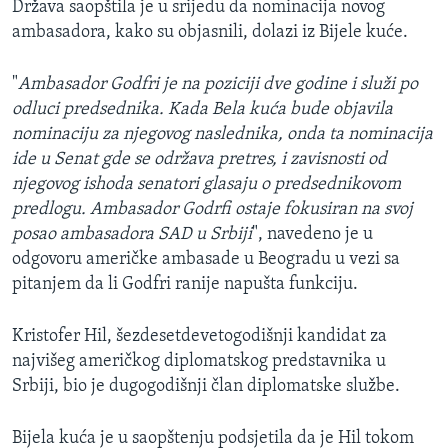
Država saopštila je u srijedu da nominacija novog
ambasadora, kako su objasnili, dolazi iz Bijele kuće.
"
Ambasador Godfri je na poziciji dve godine i služi po
odluci predsednika. Kada Bela kuća bude objavila
nominaciju za njegovog naslednika, onda ta nominacija
ide u Senat gde se održava pretres, i zavisnosti od
njegovog ishoda senatori glasaju o predsednikovom
predlogu. Ambasador Godrfi ostaje fokusiran na svoj
posao ambasadora SAD u Srbiji
", navedeno je u
odgovoru američke ambasade u Beogradu u vezi sa
pitanjem da li Godfri ranije napušta funkciju.
Kristofer Hil, šezdesetdevetogodišnji kandidat za
najvišeg američkog diplomatskog predstavnika u
Srbiji, bio je dugogodišnji član diplomatske službe.
Bijela kuća je u saopštenju podsjetila da je Hil tokom