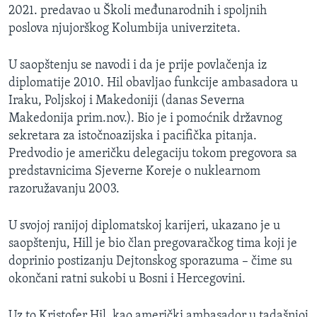
2021. predavao u Školi međunarodnih i spoljnih
poslova njujorškog Kolumbija univerziteta.
U saopštenju se navodi i da je prije povlačenja iz
diplomatije 2010. Hil obavljao funkcije ambasadora u
Iraku, Poljskoj i Makedoniji (danas Severna
Makedonija prim.nov.). Bio je i pomoćnik državnog
sekretara za istočnoazijska i pacifička pitanja.
Predvodio je američku delegaciju tokom pregovora sa
predstavnicima Sjeverne Koreje o nuklearnom
razoružavanju 2003.
U svojoj ranijoj diplomatskoj karijeri, ukazano je u
saopštenju, Hill je bio član pregovaračkog tima koji je
doprinio postizanju Dejtonskog sporazuma – čime su
okončani ratni sukobi u Bosni i Hercegovini.
Uz to Kristofer Hil, kao američki ambasador u tadašnjoj