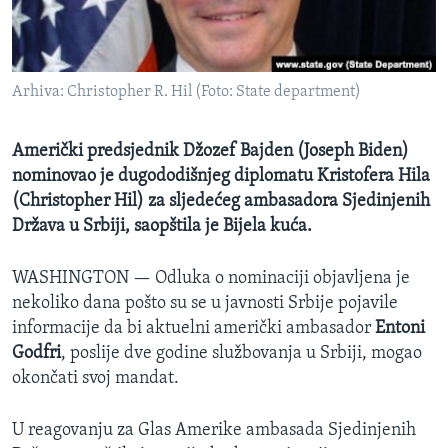
MAGAZIN
O GLASU AMERIKE
Arhiva: Christopher R. Hil (Foto: State department)
Learning English
Američki predsjednik Džozef Bajden (Joseph Biden)
PRATITE NAS
nominovao je dugododišnjeg diplomatu Kristofera Hila
(Christopher Hil) za sljedećeg ambasadora Sjedinjenih
Država u Srbiji, saopštila je Bijela kuća.
Jezici
WASHINGTON —
Odluka o nominaciji objavljena je
nekoliko dana pošto su se u javnosti Srbije pojavile
informacije da bi aktuelni američki ambasador
Entoni
Godfri
, poslije dve godine službovanja u Srbiji, mogao
okončati svoj mandat.
U reagovanju za Glas Amerike ambasada Sjedinjenih