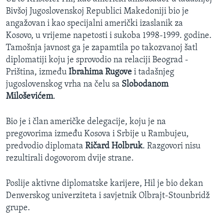
Bivšoj Jugoslovenskoj Republici Makedoniji bio je
angažovan i kao specijalni američki izaslanik za
Kosovo, u vrijeme napetosti i sukoba 1998-1999. godine.
Tamošnja javnost ga je zapamtila po takozvanoj šatl
diplomatiji koju je sprovodio na relaciji Beograd -
Priština, između
Ibrahima Rugove
i tadašnjeg
jugoslovenskog vrha na čelu sa
Slobodanom
Miloševićem
.
Bio je i član američke delegacije, koju je na
pregovorima između Kosova i Srbije u Rambujeu,
predvodio diplomata
Ričard Holbruk
. Razgovori nisu
rezultirali dogovorom dvije strane.
Poslije aktivne diplomatske karijere, Hil je bio dekan
Denverskog univerziteta i savjetnik Olbrajt-Stounbridž
grupe.