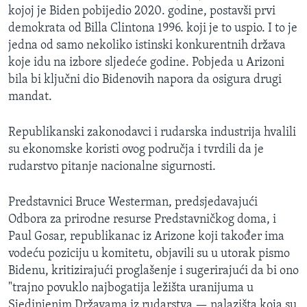
kojoj je Biden pobijedio 2020. godine, postavši prvi
demokrata od Billa Clintona 1996. koji je to uspio. I to je
jedna od samo nekoliko istinski konkurentnih država
koje idu na izbore sljedeće godine. Pobjeda u Arizoni
bila bi ključni dio Bidenovih napora da osigura drugi
mandat.
Republikanski zakonodavci i rudarska industrija hvalili
su ekonomske koristi ovog područja i tvrdili da je
rudarstvo pitanje nacionalne sigurnosti.
Predstavnici Bruce Westerman, predsjedavajući
Odbora za prirodne resurse Predstavničkog doma, i
Paul Gosar, republikanac iz Arizone koji također ima
vodeću poziciju u komitetu, objavili su u utorak pismo
Bidenu, kritizirajući proglašenje i sugerirajući da bi ono
"trajno povuklo najbogatija ležišta uranijuma u
Sjedinjenim Državama iz rudarstva — nalazišta koja su