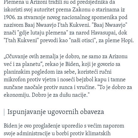
Plemena u Arizoni tražili su od predsjednika da
iskoristi svoj autoritet prema Zakonu o starinama iz
1906. za stvaranje novog nacionalnog spomenika pod
nazivom Baaj Nwaavjo I'tah Kukveni. "Baaj Nwaavjo"
znači "gdje lutaju plemena" za narod Havasupai, dok
"I'tah Kukveni" prevodi kao "naši otisci", za pleme Hopi.
„Očuvanje ovih zemalja je dobro, ne samo za Arizonu
već i za planetu“, rekao je Biden, koji je govorio sa
planinskim pogledom iza sebe, koristeći ručni
mikrofon protiv vjetra i noseći bejzbol kapu i tamne
sunčane naočale protiv sunca i vrućine. "To je dobro za
ekonomiju. Dobro je za dušu nacije."
Ispunjavanje ugovornih obaveza
Biden je ovo proglašenje uporedio s većim naporom
svoje administracije u borbi protiv klimatskih