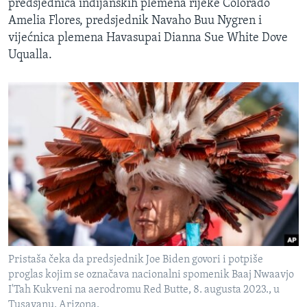
predsjednica indijanskih plemena rijeke Colorado
Amelia Flores, predsjednik Navaho Buu Nygren i
vijećnica plemena Havasupai Dianna Sue White Dove
Uqualla.
Pristaša čeka da predsjednik Joe Biden govori i potpiše
proglas kojim se označava nacionalni spomenik Baaj Nwaavjo
I'Tah Kukveni na aerodromu Red Butte, 8. augusta 2023., u
Tusayanu, Arizona.