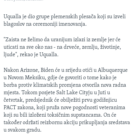
Uqualla je dio grupe plemenskih plesača koji su izveli
blagoslov na ceremoniji imenovanja.
"Zaista ne želimo da uranijum izlazi iz zemlje jer će
uticati na sve oko nas - na drveće, zemlju, životinje,
ljude", rekao je Uqualla.
Nakon Arizone, Biden će u srijedu otići u Albuquerque
u Novom Meksiku, gdje će govoriti o tome kako je
borba protiv klimatskih promjena otvorila nova radna
mjesta. Tokom posjete Salt Lake Cityju u Juti u
četvrtak, predsjednik će obilježiti prvu godišnjicu
PACT zakona, koji pruža nove pogodnosti veteranima
koji su bili izloženi toksičnim supstancama. On će
također održati reizbornu akciju prikupljanja sredstava
u svakom gradu.