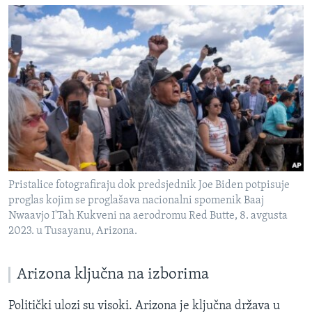
Pristalice fotografiraju dok predsjednik Joe Biden potpisuje
proglas kojim se proglašava nacionalni spomenik Baaj
Nwaavjo I'Tah Kukveni na aerodromu Red Butte, 8. avgusta
2023. u Tusayanu, Arizona.
Arizona ključna na izborima
Politički ulozi su visoki. Arizona je ključna država u