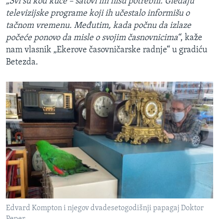
„Svi su kod kuće – satovi im nisu potrebni. Gledaju
televizijske programe koji ih učestalo informišu o
tačnom vremenu. Međutim, kada počnu da izlaze
počeće ponovo da misle o svojim časnovnicima“
, kaže
nam vlasnik „Ekerove časovničarske radnje“ u gradiću
Betezda.
Edvard Kompton i njegov dvadesetogodišnji papagaj Doktor
Peper