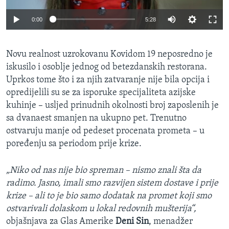
0:00
5:28
Novu realnost uzrokovanu Kovidom 19 neposredno je
iskusilo i osoblje jednog od betezdanskih restorana.
Uprkos tome što i za njih zatvaranje nije bila opcija i
opredijelili su se za isporuke specijaliteta azijske
kuhinje – usljed prinudnih okolnosti broj zaposlenih je
sa dvanaest smanjen na ukupno pet. Trenutno
ostvaruju manje od pedeset procenata prometa – u
poređenju sa periodom prije krize.
„Niko od nas nije bio spreman – nismo znali šta da
radimo. Jasno, imali smo razvijen sistem dostave i prije
krize – ali to je bio samo dodatak na promet koji smo
ostvarivali dolaskom u lokal redovnih mušterija“,
objašnjava za Glas Amerike
Deni Sin
, menadžer