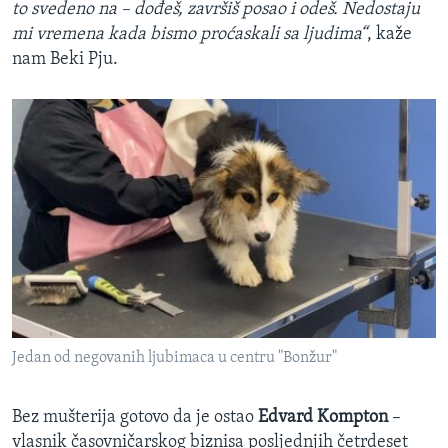
to svedeno na – dođeš, završiš posao i odeš. Nedostaju
mi vremena kada bismo proćaskali sa ljudima“
, kaže
nam Beki Pju.
Jedan od negovanih ljubimaca u centru "Bonžur"
Bez mušterija gotovo da je ostao
Edvard Kompton
–
vlasnik časovničarskog biznisa posljednjih četrdeset