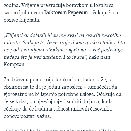
godina. Vrijeme prekraćuje boravkom u lokalu sa
svojim ljubimcem
Doktorom
Peperom
– čekajući na
pozive klijenata.
„Klijenti su dolazili ili su me zvali na svakih nekoliko
minuta. Sada je to dvoje-troje dnevno, ako i toliko. I to
ne podrazumijeva nikakav angažman – već podizanje
nečega što je već urađeno. I to je sve“
, kaže nam
Kompton.
Za državnu pomoć nije konkurisao, kako kaže, s
obzirom na to da je jedini zaposleni – tumačeći i da
vjerovatno ne bi ispunio potrebne uslove. Očekuje da
će se kriza, u najvećoj mjeri smiriti do juna, kada
očekuje da će ljudima tačnost njihovih časovnika
ponovo postati važna.