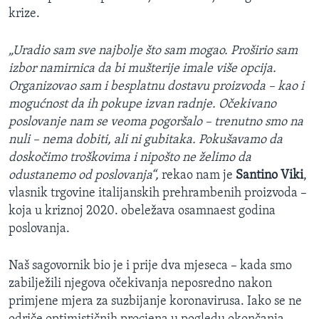
krize.
„Uradio sam sve najbolje što sam mogao. Proširio sam
izbor namirnica da bi mušterije imale više opcija.
Organizovao sam i besplatnu dostavu proizvoda – kao i
mogućnost da ih pokupe izvan radnje. Očekivano
poslovanje nam se veoma pogoršalo – trenutno smo na
nuli – nema dobiti, ali ni gubitaka. Pokušavamo da
doskočimo troškovima i nipošto ne želimo da
odustanemo od poslovanja“,
rekao nam je
Santino Viki
,
vlasnik trgovine italijanskih prehrambenih proizvoda –
koja u kriznoj 2020. obeležava osamnaest godina
poslovanja.
Naš sagovornik bio je i prije dva mjeseca – kada smo
zabilježili njegova očekivanja neposredno nakon
primjene mjera za suzbijanje koronavirusa. Iako se ne