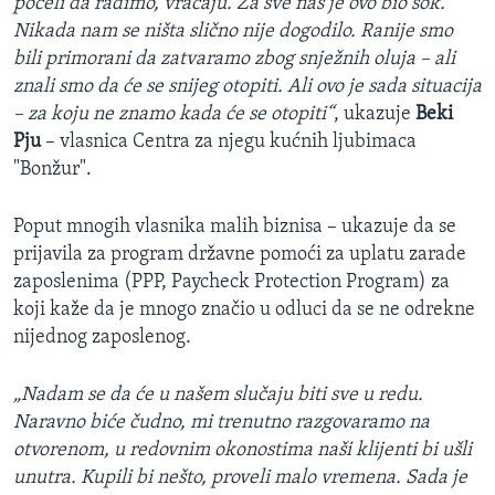
počeli da radimo, vraćaju. Za sve nas je ovo bio šok.
Nikada nam se ništa slično nije dogodilo. Ranije smo
bili primorani da zatvaramo zbog snježnih oluja – ali
znali smo da će se snijeg otopiti. Ali ovo je sada situacija
– za koju ne znamo kada će se otopiti“
, ukazuje
Beki
Pju
– vlasnica Centra za njegu kućnih ljubimaca
"Bonžur".
Poput mnogih vlasnika malih biznisa – ukazuje da se
prijavila za program državne pomoći za uplatu zarade
zaposlenima (PPP, Paycheck Protection Program) za
koji kaže da je mnogo značio u odluci da se ne odrekne
nijednog zaposlenog.
„Nadam se da će u našem slučaju biti sve u redu.
Naravno biće čudno, mi trenutno razgovaramo na
otvorenom, u redovnim okonostima naši klijenti bi ušli
unutra. Kupili bi nešto, proveli malo vremena. Sada je