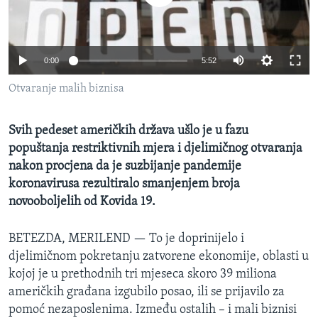
MAGAZIN
O GLASU AMERIKE
0:00
5:52
Learning English
Otvaranje malih biznisa
PRATITE NAS
Svih pedeset američkih država ušlo je u fazu
popuštanja restriktivnih mjera i djelimičnog otvaranja
nakon procjena da je suzbijanje pandemije
Jezici
koronavirusa rezultiralo smanjenjem broja
novooboljelih od Kovida 19.
BETEZDA, MERILEND —
To je doprinijelo i
djelimičnom pokretanju zatvorene ekonomije, oblasti u
kojoj je u prethodnih tri mjeseca skoro 39 miliona
američkih građana izgubilo posao, ili se prijavilo za
pomoć nezaposlenima. Između ostalih – i mali biznisi