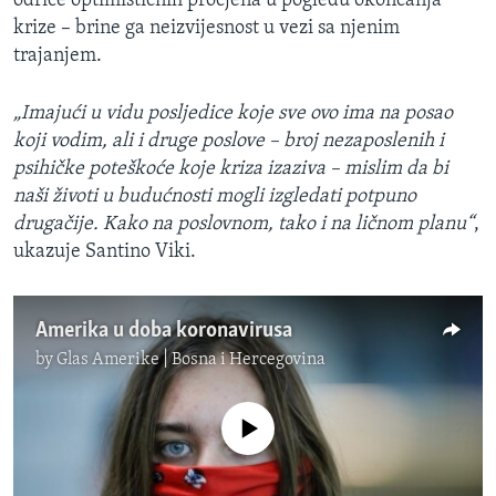
odriče optimističnih procjena u pogledu okončanja
krize – brine ga neizvijesnost u vezi sa njenim
trajanjem.
„Imajući u vidu posljedice koje sve ovo ima na posao
koji vodim, ali i druge poslove – broj nezaposlenih i
psihičke poteškoće koje kriza izaziva – mislim da bi
naši životi u budućnosti mogli izgledati potpuno
drugačije. Kako na poslovnom, tako i na ličnom planu“
,
ukazuje Santino Viki.
Amerika u doba koronavirusa
by
Glas Amerike | Bosna i Hercegovina
No media source currently available