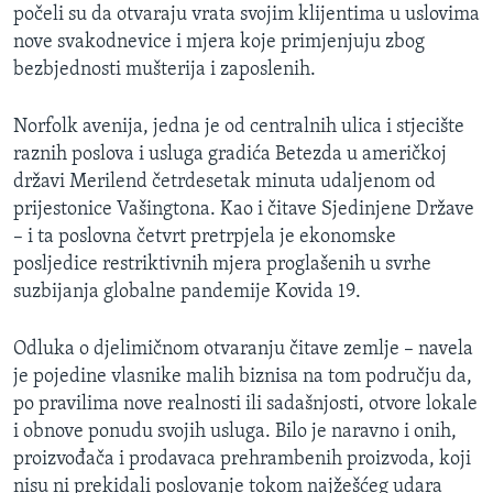
počeli su da otvaraju vrata svojim klijentima u uslovima
nove svakodnevice i mjera koje primjenjuju zbog
bezbjednosti mušterija i zaposlenih.
Norfolk avenija, jedna je od centralnih ulica i stjecište
raznih poslova i usluga gradića Betezda u američkoj
državi Merilend četrdesetak minuta udaljenom od
prijestonice Vašingtona. Kao i čitave Sjedinjene Države
– i ta poslovna četvrt pretrpjela je ekonomske
posljedice restriktivnih mjera proglašenih u svrhe
suzbijanja globalne pandemije Kovida 19.
Odluka o djelimičnom otvaranju čitave zemlje – navela
je pojedine vlasnike malih biznisa na tom području da,
po pravilima nove realnosti ili sadašnjosti, otvore lokale
i obnove ponudu svojih usluga. Bilo je naravno i onih,
proizvođača i prodavaca prehrambenih proizvoda, koji
nisu ni prekidali poslovanje tokom najžešćeg udara