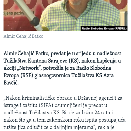
MAGAZIN
O GLASU AMERIKE
Learning English
Almir Čehajić Batko
PRATITE NAS
Almir Čehajić Batko, predat je u srijedu u nadležnost
Tužilaštva Kantona Sarajevo (KS), nakon hapšenja u
akciji „Network”, potvrdila je za Radio Slobodna
Jezici
Evropa (RSE) glasnogovornica Tužilaštva KS Azra
Bavčić.
„Nakon kriminalističke obrade u Državnoj agenciji za
istrage i zaštitu (SIPA) osumnjičeni je predat u
nadležnost Tužilastva KS. Bit će zadržan 24 sata i
nakon što ga u tom zakonskom roku ispita postupajuća
tužiteljica odlučit će o daljnjim mjerama”, rekla je