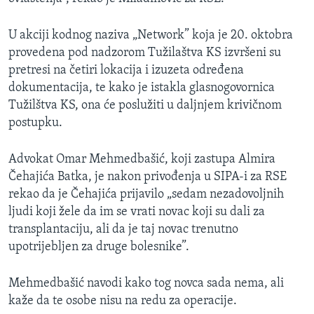
U akciji kodnog naziva „Network” koja je 20. oktobra
provedena pod nadzorom Tužilaštva KS izvršeni su
pretresi na četiri lokacija i izuzeta određena
dokumentacija, te kako je istakla glasnogovornica
Tužilštva KS, ona će poslužiti u daljnjem krivičnom
postupku.
Advokat Omar Mehmedbašić, koji zastupa Almira
Čehajića Batka, je nakon privođenja u SIPA-i za RSE
rekao da je Čehajića prijavilo „sedam nezadovoljnih
ljudi koji žele da im se vrati novac koji su dali za
transplantaciju, ali da je taj novac trenutno
upotrijebljen za druge bolesnike”.
Mehmedbašić navodi kako tog novca sada nema, ali
kaže da te osobe nisu na redu za operacije.