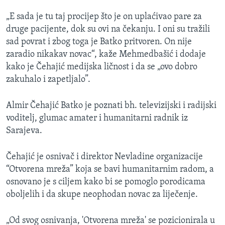
„E sada je tu taj procijep što je on uplaćivao pare za
druge pacijente, dok su ovi na čekanju. I oni su tražili
sad povrat i zbog toga je Batko pritvoren. On nije
zaradio nikakav novac“, kaže Mehmedbašić i dodaje
kako je Čehajić medijska ličnost i da se „ovo dobro
zakuhalo i zapetljalo”.
Almir Čehajić Batko je poznati bh. televizijski i radijski
voditelj, glumac amater i humanitarni radnik iz
Sarajeva.
Čehajić je osnivač i direktor Nevladine organizacije
“Otvorena mreža” koja se bavi humanitarnim radom, a
osnovano je s ciljem kako bi se pomoglo porodicama
oboljelih i da skupe neophodan novac za liječenje.
„Od svog osnivanja, 'Otvorena mreža' se pozicionirala u