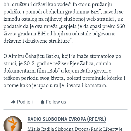
bh. društvu i državi kao vodeći faktor u pružanju
podrške i pomoći oboljelim građanima BiH”, navodi se
između ostalog na njihovoj službenoj web stranici , uz
podatak da je ova mreža „uspjela je da spasi preko 560
života građana BiH od kojih su odustale odgovorne
državne i društvene strukture”.
O Almiru Čehajiću Batku, koji je inače stomatolog po
struci, je 2013. godine režiser Pjer Žalica, snimio
dokumentarni film „Rob” u kojem Batko govori o
teškom periodu svog života, bolesti preminule kćerke i
o tome kako je upao u ralje lihvara i kamatara.
Podijeli
Follow us
RADIO SLOBODNA EVROPA (RFE/RL)
Misija Radija Slobodna Evropa/Radio Liberty je