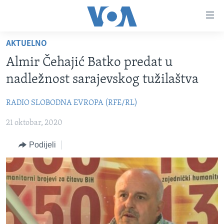
Linkovi
Pređi
na
AKTUELNO
glavni
TV PROGRAM
sadržaj
Almir Čehajić Batko predat u
VIDEO
Pređi
nadležnost sarajevskog tužilaštva
na
FOTOGRAFIJE DANA
glavnu
RADIO SLOBODNA EVROPA (RFE/RL)
VIJESTI
navigaciju
Idi
21 oktobar, 2020
NAUKA I TEHNOLOGIJA
SJEDINJENE AMERIČKE DRŽAVE
na
SPECIJALNI PROJEKTI
BOSNA I HERCEGOVINA
Podijeli
pretragu
KORUPCIJA
SVIJET
SLOBODA MEDIJA
ŽENSKA STRANA
IZBJEGLIČKA STRANA