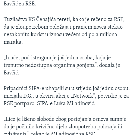
Bavčić za RSE.
Tuzilaštvo KS Čehajića tereti, kako je rečeno za RSE,
da je zloupotrebom položaja i pranjem novca stekao
nezakonitu korist u iznosu većem od pola miliona
maraka.
„Inače, pod istragom je još jedna osoba, koja je
trenutno nedostupna organima gonjena”, dodala je
Bavčić.
Pripadnici SIPA-e uhapsili su u srijedu još jednu osobu,
inicijala D.G., u okviru akcije „Network”, potvrdio je za
RSE portparol SIPA-e Luka Miladinović.
„Lice je lišeno slobode zbog postojanja osnova sumnje
da je počinilo krivično djelo zloupotreba položaja ili
ovlaštenja”, rekao je Miladinović za RSE.