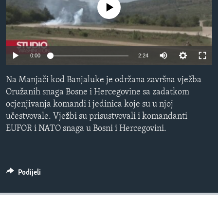
No media source currently available
MAGAZIN
O GLASU AMERIKE
Learning English
0:00
2:24
PRATITE NAS
Na Manjači kod Banjaluke je održana završna vježba
Oružanih snaga Bosne i Hercegovine sa zadatkom
ocjenjivanja komandi i jedinica koje su u njoj
učestvovale. Vježbi su prisustvovali i komandanti
Jezici
EUFOR i NATO snaga u Bosni i Hercegovini.
Podijeli