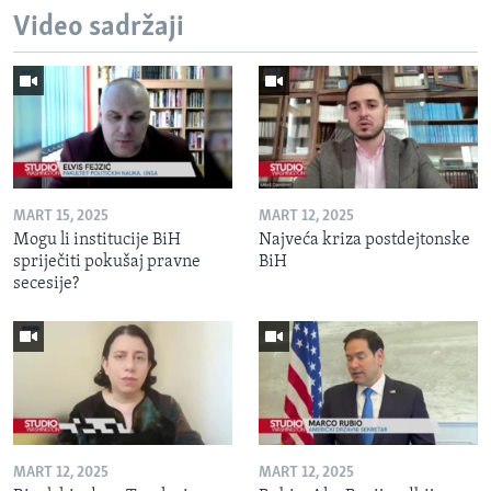
Video sadržaji
MART 15, 2025
MART 12, 2025
Mogu li institucije BiH
Najveća kriza postdejtonske
spriječiti pokušaj pravne
BiH
secesije?
MART 12, 2025
MART 12, 2025