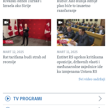
Rivalski odnos Turske i
Rubio: Ako Rusija odbije
Izraela oko Sirije
plan biće to izuzetno
razočaranje
MART 12, 2025
MART 11, 2025
Rat tarifama budi strah od
Entitet RS uprkos kritikama
recesije
opozicije, državnih vlasti i
međunarodne zajednice ide
ka izmjenama Ustava RS
Svi video sadržaji
TV PROGRAMI