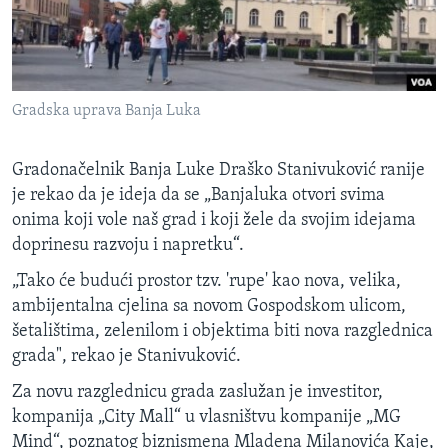
Gradska uprava Banja Luka
Gradonačelnik Banja Luke Draško Stanivuković ranije
je rekao da je ideja da se „Banjaluka otvori svima
onima koji vole naš grad i koji žele da svojim idejama
doprinesu razvoju i napretku“.
„Tako će budući prostor tzv. 'rupe' kao nova, velika,
ambijentalna cjelina sa novom Gospodskom ulicom,
šetalištima, zelenilom i objektima biti nova razglednica
grada", rekao je Stanivuković.
Za novu razglednicu grada zaslužan je investitor,
kompanija „City Mall“ u vlasništvu kompanije „MG
Mind“, poznatog biznismena Mladena Milanovića Kaje,