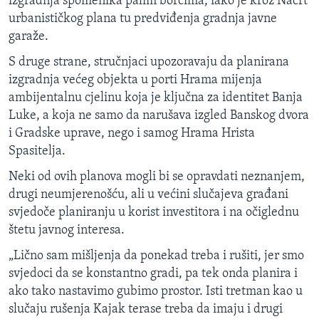
izgradnja spomenika palim borcima, iako je kroz Nacrt
urbanističkog plana tu predviđenja gradnja javne
garaže.
S druge strane, stručnjaci upozoravaju da planirana
izgradnja većeg objekta u porti Hrama mijenja
ambijentalnu cjelinu koja je ključna za identitet Banja
Luke, a koja ne samo da narušava izgled Banskog dvora
i Gradske uprave, nego i samog Hrama Hrista
Spasitelja.
Neki od ovih planova mogli bi se opravdati neznanjem,
drugi neumjerenošću, ali u većini slučajeva građani
svjedoče planiranju u korist investitora i na očiglednu
štetu javnog interesa.
„Lično sam mišljenja da ponekad treba i rušiti, jer smo
svjedoci da se konstantno gradi, pa tek onda planira i
ako tako nastavimo gubimo prostor. Isti tretman kao u
slučaju rušenja Kajak terase treba da imaju i drugi