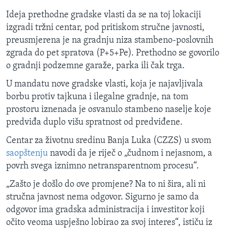
Ideja prethodne gradske vlasti da se na toj lokaciji
izgradi tržni centar, pod pritiskom stručne javnosti,
preusmjerena je na gradnju niza stambeno-poslovnih
zgrada do pet spratova (P+5+Pe). Prethodno se govorilo
o gradnji podzemne garaže, parka ili čak trga.
U mandatu nove gradske vlasti, koja je najavljivala
borbu protiv tajkuna i ilegalne gradnje, na tom
prostoru iznenada je osvanulo stambeno naselje koje
predviđa duplo višu spratnost od predviđene.
Centar za životnu sredinu Banja Luka (CZZS) u svom
saopštenju
navodi da je riječ o „čudnom i nejasnom, a
povrh svega iznimno netransparentnom procesu“.
„Zašto je došlo do ove promjene? Na to ni šira, ali ni
stručna javnost nema odgovor. Sigurno je samo da
odgovor ima gradska administracija i investitor koji
očito veoma uspješno lobirao za svoj interes“, ističu iz