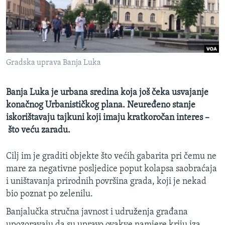
MAGAZIN
O GLASU AMERIKE
Learning English
Gradska uprava Banja Luka
PRATITE NAS
Banja Luka je urbana sredina koja još čeka usvajanje
konačnog Urbanističkog plana. Neuređeno stanje
iskorištavaju tajkuni koji imaju kratkoročan interes –
Jezici
što veću zaradu.
Cilj im je graditi objekte što većih gabarita pri čemu ne
mare za negativne posljedice poput kolapsa saobraćaja
i uništavanja prirodnih površina grada, koji je nekad
bio poznat po zelenilu.
Banjalučka stručna javnost i udruženja građana
upozoravaju da su upravo ovakve namjere kriju iza