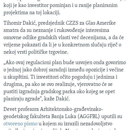
koji je kao investitor pominjan i u ranije planiranim
projektima na toj lokaciji.
Tihomir Dakić, predsjednik CZZS za Glas Amerike
smatra da su neznanje i rukovođenje interesima
osnovne odlike gradskih vlasti već decenijama, a da će
vrijeme pokazati da li je u konkretnom slučaju riječ o
nekoj vrsti političke trgovine.
„Ako ovaj regulacioni plan bude usvojen onda govorimo
o jednoj jako dobroj saradnji između opozicije i većine
u skupštini. Ti investitori očito pogoduju i jednima i
drugima, pa ako se ovo realizuje, vjerovatno će se
pustiti izgradnja gradskog parka oko kojeg se opet
planiraju zgrade“, kaže Dakić.
Devet profesora Arhitektonsko-građevinsko-
geodetskog fakulteta Banja Luka (AGGFBL) uputili su
otvoreno pismo
u kojem su izrazili nezadovoljstvo