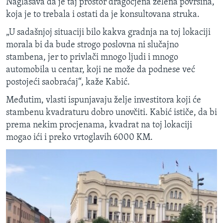
Naglašava da je taj prostor dragocjena zelena površina,
koja je to trebala i ostati da je konsultovana struka.
„U sadašnjoj situaciji bilo kakva gradnja na toj lokaciji
morala bi da bude strogo poslovna ni slučajno
stambena, jer to privlači mnogo ljudi i mnogo
automobila u centar, koji ne može da podnese već
postojeći saobraćaj“, kaže Kabić.
Međutim, vlasti ispunjavaju želje investitora koji će
stambenu kvadraturu dobro unovčiti. Kabić ističe, da bi
prema nekim procjenama, kvadrat na toj lokaciji
mogao ići i preko vrtoglavih 6000 KM.