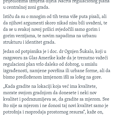
prijedlozima izmjena dijela Nacrta regulacionog plana
u centralnoj zoni grada.
Ističu da su o mnogim od tih tema više puta pisali, ali
da njihovi argumenti skoro nikad nisu bili uvaženi, te
da se u svakoj novoj prilici svjedočili samo gorim i
gorim verzijama, te novim napadima na urbanu
strukturu i identitet grada.
Jedan od potpisnika je i doc. dr Ognjen Šukalo, koji u
razgovoru za Glas Amerike kaže da je trenutno važeći
regulacioni plan vrlo daleko od dobrog, u smislu
izgrađenosti, namjene površina ili urbane forme, ali da
bismo predloženom izmjenom išli sa lošeg na gore.
„Kada gradite na lokaciji koja već ima kvalitete,
morate svojom gradnjom da donesete i neki nov
kvalitet i podrazumijeva se, da gradite sa mjerom. Sve
što nije sa mjerom i ne donosi taj novi kvalitet samo je
potrošnja i rasprodaja prostornog resursa“, kaže on,