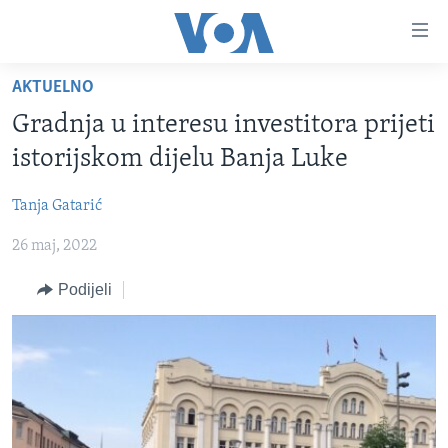
Linkovi
Pređi
na
AKTUELNO
glavni
TV PROGRAM
sadržaj
Gradnja u interesu investitora prijeti
VIDEO
Pređi
istorijskom dijelu Banja Luke
na
FOTOGRAFIJE DANA
glavnu
Tanja Gatarić
VIJESTI
navigaciju
Idi
26 maj, 2022
NAUKA I TEHNOLOGIJA
SJEDINJENE AMERIČKE DRŽAVE
na
SPECIJALNI PROJEKTI
BOSNA I HERCEGOVINA
Podijeli
pretragu
KORUPCIJA
SVIJET
SLOBODA MEDIJA
ŽENSKA STRANA
IZBJEGLIČKA STRANA