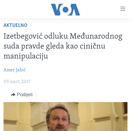
Linkovi
Pređi
na
AKTUELNO
glavni
TV PROGRAM
sadržaj
Izetbegović odluku Međunarodnog
VIDEO
Pređi
suda pravde gleda kao ciničnu
na
FOTOGRAFIJE DANA
manipulaciju
glavnu
VIJESTI
navigaciju
Amer Jahić
Idi
NAUKA I TEHNOLOGIJA
SJEDINJENE AMERIČKE DRŽAVE
na
09 mart, 2017
SPECIJALNI PROJEKTI
BOSNA I HERCEGOVINA
pretragu
KORUPCIJA
Podijeli
SVIJET
SLOBODA MEDIJA
ŽENSKA STRANA
IZBJEGLIČKA STRANA