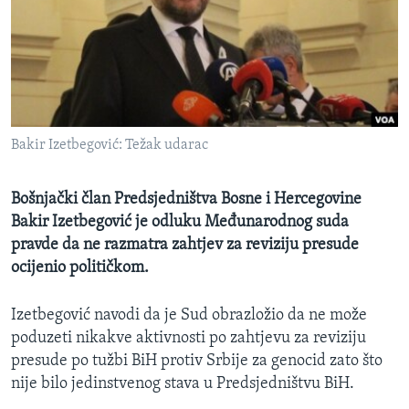
MAGAZIN
O GLASU AMERIKE
Learning English
Bakir Izetbegović: Težak udarac
PRATITE NAS
Bošnjački član Predsjedništva Bosne i Hercegovine
Bakir Izetbegović je odluku Međunarodnog suda
Jezici
pravde da ne razmatra zahtjev za reviziju presude
ocijenio političkom.
Izetbegović navodi da je Sud obrazložio da ne može
poduzeti nikakve aktivnosti po zahtjevu za reviziju
presude po tužbi BiH protiv Srbije za genocid zato što
nije bilo jedinstvenog stava u Predsjedništvu BiH.