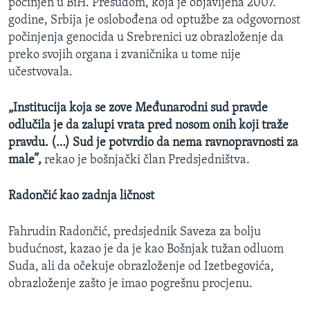
počinjen u BiH. Presudom, koja je objavljena 2007.
godine, Srbija je oslobođena od optužbe za odgovornost
počinjenja genocida u Srebrenici uz obrazloženje da
preko svojih organa i zvaničnika u tome nije
učestvovala.
„Institucija koja se zove Međunarodni sud pravde
odlučila je da zalupi vrata pred nosom onih koji traže
pravdu. (…) Sud je potvrdio da nema ravnopravnosti za
male”,
rekao je bošnjački član Predsjedništva.
Radončić kao zadnja ličnost
Fahrudin Radončić, predsjednik Saveza za bolju
budućnost, kazao je da je kao Bošnjak tužan odluom
Suda, ali da očekuje obrazloženje od Izetbegovića,
obrazloženje zašto je imao pogrešnu procjenu.