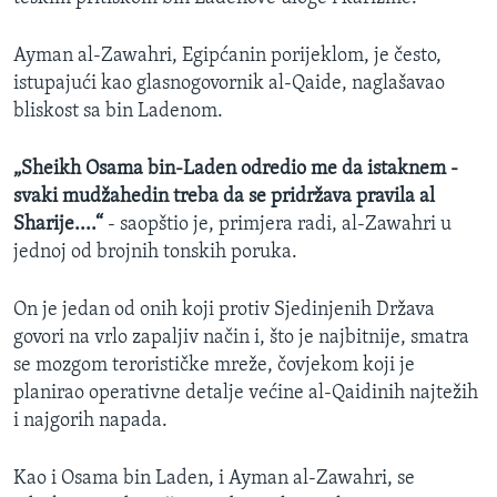
Ayman al-Zawahri, Egipćanin porijeklom, je često,
istupajući kao glasnogovornik al-Qaide, naglašavao
bliskost sa bin Ladenom.
„Sheikh Osama bin-Laden odredio me da istaknem -
svaki mudžahedin treba da se pridržava pravila al
Sharije....“
- saopštio je, primjera radi, al-Zawahri u
jednoj od brojnih tonskih poruka.
On je jedan od onih koji protiv Sjedinjenih Država
govori na vrlo zapaljiv način i, što je najbitnije, smatra
se mozgom terorističke mreže, čovjekom koji je
planirao operativne detalje većine al-Qaidinih najtežih
i najgorih napada.
Kao i Osama bin Laden, i Ayman al-Zawahri, se