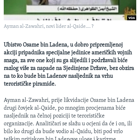
MAGAZIN
O GLASU AMERIKE
Ayman al-Zawahri, novi lider al-Qaide.... ?
Learning English
Ubistvo Osame bin Ladena, u dobro pripremljenoj
PRATITE NAS
akciji pripadnika specijalne jedinice američkih vojnih
snaga, za sve one koji su ga slijedili i podržavali biće
razlog više za napade na Sjedinjene Države, bez obzira
na to ko bude bin Ladenov nasljednik na vrhu
Jezici
terorističke piramide.
Ayman al-Zawahri, prije likvidacije Osame bin Ladena
drugi čovjek al-Qaide, po mnogim procjenama biće
nasljednik na čelnoj poziciji te terorističke
organizacije. Analitičari se slažu u ocjeni da će i on, ili
bilo ko drugi da bude vodio al-Qaidu, biti pod vrlo
teškim pritiskom bin Ladenove uloge i karizme.