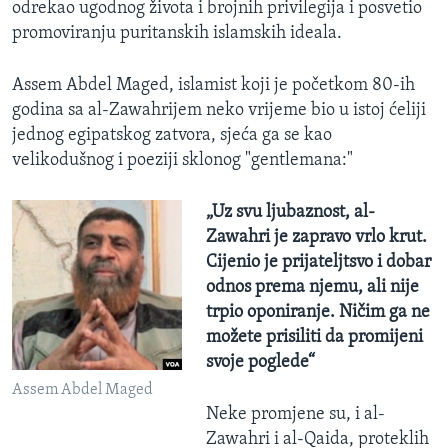
odrekao ugodnog života i brojnih privilegija i posvetio
promoviranju puritanskih islamskih ideala.
Assem Abdel Maged, islamist koji je početkom 80-ih
godina sa al-Zawahrijem neko vrijeme bio u istoj ćeliji
jednog egipatskog zatvora, sjeća ga se kao
velikodušnog i poeziji sklonog "gentlemana:"
„Uz svu ljubaznost, al-
Zawahri je zapravo vrlo krut.
Cijenio je prijateljtsvo i dobar
odnos prema njemu, ali nije
trpio oponiranje. Ničim ga ne
možete prisiliti da promijeni
svoje poglede“
Assem Abdel Maged
Neke promjene su, i al-
Zawahri i al-Qaida, proteklih