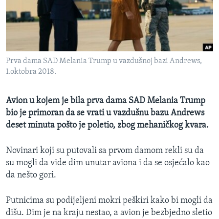
MAGAZIN
O GLASU AMERIKE
Learning English
Prva dama SAD Melania Trump u vazdušnoj bazi Andrews,
1.oktobra 2018.
PRATITE NAS
Avion u kojem je bila prva dama SAD Melania Trump
bio je primoran da se vrati u vazdušnu bazu Andrews
Jezici
deset minuta pošto je poletio, zbog mehaničkog kvara.
Novinari koji su putovali sa prvom damom rekli su da
su mogli da vide dim unutar aviona i da se osjećalo kao
da nešto gori.
Putnicima su podijeljeni mokri peškiri kako bi mogli da
dišu. Dim je na kraju nestao, a avion je bezbjedno sletio