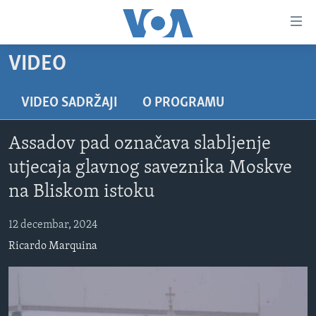
Linkovi
Pređi
na
VIDEO
glavni
TV PROGRAM
sadržaj
VIDEO
Pređi
VIDEO SADRŽAJI
O PROGRAMU
na
FOTOGRAFIJE DANA
glavnu
Assadov pad označava slabljenje
VIJESTI
navigaciju
utjecaja glavnog saveznika Moskve
Idi
NAUKA I TEHNOLOGIJA
SJEDINJENE AMERIČKE DRŽAVE
na Bliskom istoku
na
SPECIJALNI PROJEKTI
BOSNA I HERCEGOVINA
pretragu
12 decembar, 2024
KORUPCIJA
SVIJET
Ricardo Marquina
SLOBODA MEDIJA
ŽENSKA STRANA
IZBJEGLIČKA STRANA