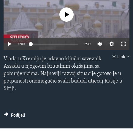
MAGAZIN
No media source currently available
O GLASU AMERIKE
Learning English
0:00
2:39
PRATITE NAS
Link
Vlada u Kremlju je odavno ključni saveznik
Assadu u njegovim brutalnim okršajima sa
pobunjenicima. Najnoviji razvoj situacije gotovo je u
Jezici
potpunosti onemogućio svaki budući utjecaj Rusije u
Siriji.
Podijeli