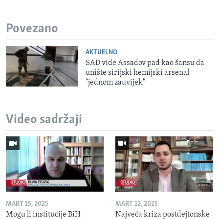
Povezano
AKTUELNO
SAD vide Assadov pad kao šansu da
unište sirijski hemijski arsenal
"jednom zauvijek"
Video sadržaji
MART 15, 2025
MART 12, 2025
Mogu li institucije BiH
Najveća kriza postdejtonske