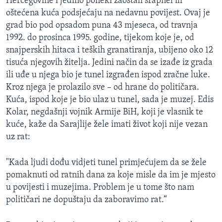
Hercegovine i jedino poneki zaostali šrapnel ili
oštećena kuća podsjećaju na nedavnu povijest. Ovaj je
grad bio pod opsadom puna 43 mjeseca, od travnja
1992. do prosinca 1995. godine, tijekom koje je, od
snajperskih hitaca i teških granatiranja, ubijeno oko 12
tisuća njegovih žitelja. Jedini način da se izađe iz grada
ili uđe u njega bio je tunel izgrađen ispod zračne luke.
Kroz njega je prolazilo sve – od hrane do političara.
Kuća, ispod koje je bio ulaz u tunel, sada je muzej. Edis
Kolar, negdašnji vojnik Armije BiH, koji je vlasnik te
kuće, kaže da Sarajlije žele imati život koji nije vezan
uz rat:
"Kada ljudi dođu vidjeti tunel primjećujem da se žele
pomaknuti od ratnih dana za koje misle da im je mjesto
u povijesti i muzejima. Problem je u tome što nam
političari ne dopuštaju da zaboravimo rat.“