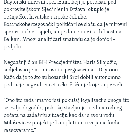
Daytonski mirovni sporazum, koji je potpisan pod
pokroviteljskom Sjedinjenih Država, okupio je
bošnjačke, hrvatske i srpske čelnike.
Bosanskohercegovački političari se slažu da je mirovni
sporazum bio uspjeh, jer je donio mir i stabilnost na
Balkan. Mnogi analitičari smatraju da je donio i –
podjelu.
Negdašnji član BiH Predsjedništva Haris Silajdžić,
sudjelovao je na mirovnim pregovorima u Daytonu.
Kaže da je to što su bosanski Srbi dobili autonomno
područje nagrada za etničko čišćenje koje su proveli.
"Ono što sada imamo jest pokušaj legalizacije onoga što
se ovdje dogodilo, pokušaj stavljanja međunarodnog
pečata na sadašnju situaciju kao da je sve u redu.
Miloševićev projekt je kompletiran u vrijeme kada
razgovaramo.“