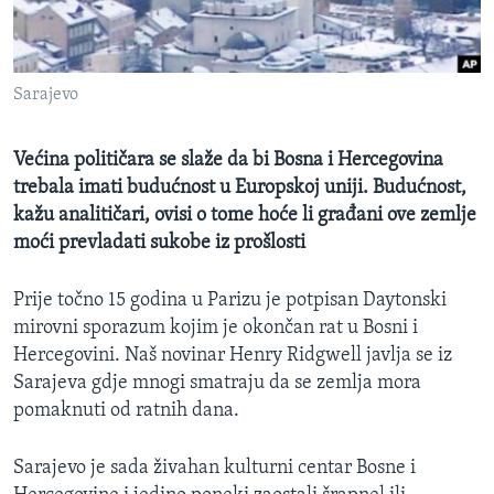
MAGAZIN
O GLASU AMERIKE
Sarajevo
Learning English
Većina političara se slaže da bi Bosna i Hercegovina
PRATITE NAS
trebala imati budućnost u Europskoj uniji. Budućnost,
kažu analitičari, ovisi o tome hoće li građani ove zemlje
moći prevladati sukobe iz prošlosti
Jezici
Prije točno 15 godina u Parizu je potpisan Daytonski
mirovni sporazum kojim je okončan rat u Bosni i
Hercegovini. Naš novinar Henry Ridgwell javlja se iz
Sarajeva gdje mnogi smatraju da se zemlja mora
pomaknuti od ratnih dana.
Sarajevo je sada živahan kulturni centar Bosne i