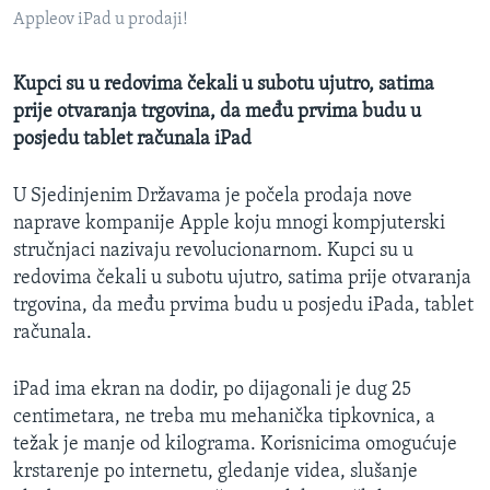
MAGAZIN
Appleov iPad u prodaji!
O GLASU AMERIKE
Kupci su u redovima čekali u subotu ujutro, satima
prije otvaranja trgovina, da među prvima budu u
Learning English
posjedu tablet računala iPad
PRATITE NAS
U Sjedinjenim Državama je počela prodaja nove
naprave kompanije Apple koju mnogi kompjuterski
stručnjaci nazivaju revolucionarnom. Kupci su u
redovima čekali u subotu ujutro, satima prije otvaranja
Jezici
trgovina, da među prvima budu u posjedu iPada, tablet
računala.
iPad ima ekran na dodir, po dijagonali je dug 25
centimetara, ne treba mu mehanička tipkovnica, a
težak je manje od kilograma. Korisnicima omogućuje
krstarenje po internetu, gledanje videa, slušanje