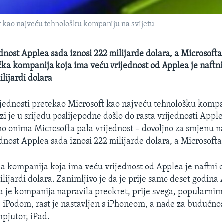
t kao najveću tehnološku kompaniju na svijetu
dnost Applea sada iznosi 222 milijarde dolara, a Microsofta
čka kompanija koja ima veću vrijednost od Applea je naftn
lijardi dolara
ijednosti pretekao Microsoft kao najveću tehnološku komp
zi je u srijedu poslijepodne došlo do rasta vrijednosti Appl
no onima Microsofta pala vrijednost – dovoljno za smjenu n
dnost Applea sada iznosi 222 milijarde dolara, a Microsofta
a kompanija koja ima veću vrijednost od Applea je naftni 
lijardi dolara. Zanimljivo je da je prije samo deset godina 
a je kompanija napravila preokret, prije svega, popularnim
iPodom, rast je nastavljen s iPhoneom, a nade za budućnos
mpjutor, iPad.