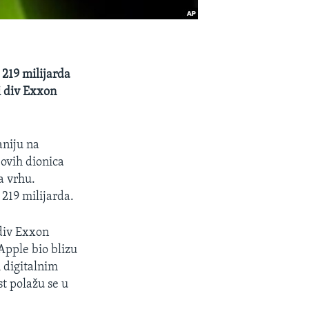
 219 milijarda
i div Exxon
aniju na
eovih dionica
a vrhu.
 219 milijarda.
div Exxon
Apple bio blizu
 digitalnim
t polažu se u