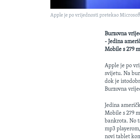
Apple je po vrijednosti pretekao Microsof
Burzovna vrije
- Jedina ameri
Mobile s 279 mi
Apple je po vr
svijetu. Na bur
dok je istodob
Burzovna vrije
Jedina američk
Mobile s 279 mi
bankrota. No t
mp3 playerom, 
novi tablet ko