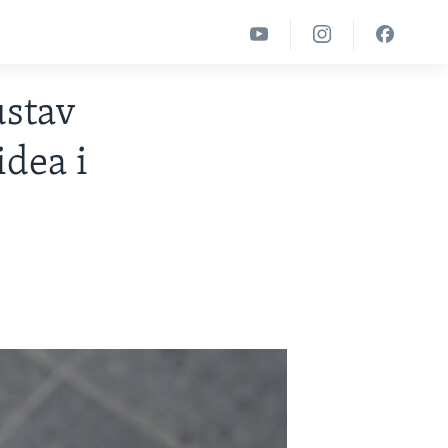
ustav
idea i