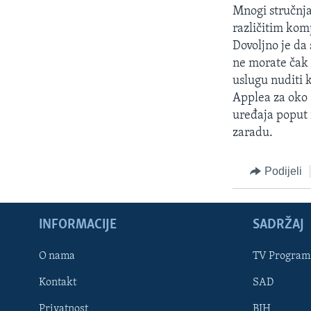
Mnogi stručnjac
različitim kom
Dovoljno je da 
ne morate čak n
uslugu nuditi 
Applea za oko 
uređaja poput 
zaradu.
Podijeli
INFORMACIJE
SADRŽAJ
Learning English
O nama
TV Program
Kontakt
SAD
PRATITE NAS
Privatnost
BIH