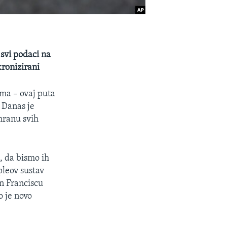
 svi podaci na
ronizirani
ama – ovaj puta
 Danas je
hranu svih
, da bismo ih
pleov sustav
an Franciscu
o je novo