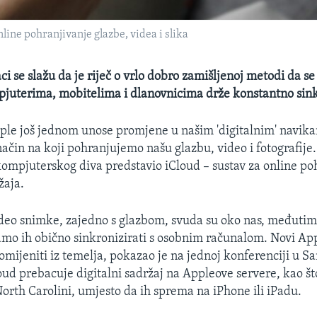
line pohranjivanje glazbe, videa i slika
i se slažu da je riječ o vrlo dobro zamišljenoj metodi da se
pjuterima, mobitelima i dlanovnicima drže konstantno sink
pple još jednom unose promjene u našim 'digitalnim' navik
način na koji pohranjujemo našu glazbu, video i fotografije.
kompjuterskog diva predstavio iCloud – sustav za online po
žaja.
video snimke, zajedno s glazbom, svuda su oko nas, međutim
amo ih obično sinkronizirati s osobnim računalom. Novi Ap
omijeniti iz temelja, pokazao je na jednoj konferenciji u S
oud prebacuje digitalni sadržaj na Appleove servere, kao št
North Carolini, umjesto da ih sprema na iPhone ili iPadu.