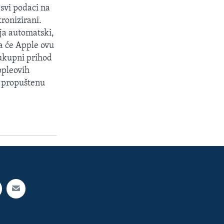
 svi podaci na
ronizirani.
ija automatski,
da će Apple ovu
 ukupni prihod
ppleovih
i propuštenu