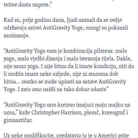
tetive dosta napete.”
Kad su, prije godinu dana, ljudi saznali da se ovdje
održavaju satovi AntiGravity Yoge, mnogi su pokazali
zanimanje.
“AntiGravity Yoga vam je kombinacija pilatesa: malo
yoge, malo vježbi disanja i malo istezanja tijela. Dakle,
nije samo yoga. I nije bitno da li imate kondiciju, niti da
li možda imate neke ozljede, nije ni starosna dob
bitna… svatko se može upisati na satove AntiGravity
Yoge. I zato smo naišli na tako dobar odaziv.”
“AntiGravity Yogu sam kreirao imajuci moju majku na
umu,” kaže Christopher Harrison, plesač, koreograf i
gimnastičar.
Uz neke modifikacije, predstavio ju je u Americi prije