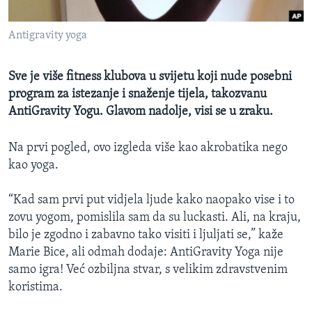
MAGAZIN
Antigravity yoga
O GLASU AMERIKE
Learning English
Sve je više fitness klubova u svijetu koji nude posebni
program za istezanje i snaženje tijela, takozvanu
AntiGravity Yogu. Glavom nadolje, visi se u zraku.
PRATITE NAS
Na prvi pogled, ovo izgleda više kao akrobatika nego
kao yoga.
Jezici
“Kad sam prvi put vidjela ljude kako naopako vise i to
zovu yogom, pomislila sam da su luckasti. Ali, na kraju,
bilo je zgodno i zabavno tako visiti i ljuljati se,” kaže
Marie Bice, ali odmah dodaje: AntiGravity Yoga nije
samo igra! Već ozbiljna stvar, s velikim zdravstvenim
koristima.