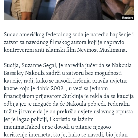
MAGAZIN
O GLASU AMERIKE
Learning English
Sudac američkog federalnog suda je naredio hapšenje i
zatvor za navodnog filmskog autora koji je napravio
PRATITE NAS
kontroverzni anti islamski film Nevinost Muslimana.
Sudija, Suzanne Segal, je naredila jučer da se Nakoula
Basseley Nakoula zadrži u zatvoru bez mogućnosti
Jezici
kaucije, radi, kako se navodi, kršenja pravila uvjetne
kazne koju je dobio 2009. , u vezi sa jednom
financijskom prijevarom.Sutkinja je rekla da se kaucija
odbija jer je moguće da će Nakoula pobjeći. Federalni
tužitelji tvrde da je on prekršio uvjete uslovnog otpusta
jer je lagao policiji, i koristio se lažnim
imenima.Takodjer se dovodi u pitanje njegovo
korištenje interneta, što je, kako se navodi, bio jedan