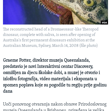
MAGAZIN
O GLASU AMERIKE
Learning English
The reconstructed head of a Dromaeosaur-like Theropod
dinosaur, complete with saliva, is seen after opening of
PRATITE NAS
Australia's first permanent dinosaurs exhibition at the
Australian Museum, Sydney, March 14, 2008 (file photo)
Graeme Potter, direktor muzeja Queenslanda,
Jezici
predstavio je novi Interaktivni centar Discovery,
osmišljen za djecu školske dobi, a muzej je otvorio i
izložbu fotografija, video materijala i eksponata u
spomen poplava koje su pogodile tu regiju prije godinu
dana
Uoči ponovnog otvaranja nakon obnove Prirodoslovnog
muzeja Queenslanda u Brisbaneu, priređena je velika