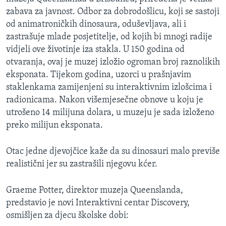
zabava za javnost. Odbor za dobrodošlicu, koji se sastoji
od animatroničkih dinosaura, oduševljava, ali i
zastrašuje mlade posjetitelje, od kojih bi mnogi radije
vidjeli ove životinje iza stakla. U 150 godina od
otvaranja, ovaj je muzej izložio ogroman broj raznolikih
eksponata. Tijekom godina, uzorci u prašnjavim
staklenkama zamijenjeni su interaktivnim izlošcima i
radionicama. Nakon višemjesečne obnove u koju je
utrošeno 14 milijuna dolara, u muzeju je sada izloženo
preko milijun eksponata.
Otac jedne djevojčice kaže da su dinosauri malo previše
realistični jer su zastrašili njegovu kćer.
Graeme Potter, direktor muzeja Queenslanda,
predstavio je novi Interaktivni centar Discovery,
osmišljen za djecu školske dobi: