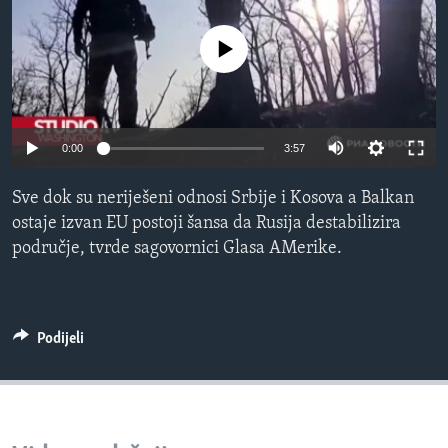
MAGAZIN
No media source currently available
O GLASU AMERIKE
Learning English
0:00
3:57
PRATITE NAS
Sve dok su neriješeni odnosi Srbije i Kosova a Balkan
ostaje izvan EU postoji šansa da Rusija destabilizira
područje, tvrde sagovornici Glasa AMerike.
Jezici
Podijeli