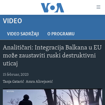
Linkovi
Pređi
na
VIDEO
glavni
TV PROGRAM
sadržaj
VIDEO
Pređi
VIDEO SADRŽAJI
O PROGRAMU
na
FOTOGRAFIJE DANA
glavnu
Analitičari: Integracija Balkana u EU
VIJESTI
navigaciju
može zaustaviti ruski destruktivni
Idi
NAUKA I TEHNOLOGIJA
SJEDINJENE AMERIČKE DRŽAVE
uticaj
na
SPECIJALNI PROJEKTI
BOSNA I HERCEGOVINA
pretragu
15 februar, 2023
KORUPCIJA
SVIJET
Tanja Gatarić
Amra Alirejsović
SLOBODA MEDIJA
ŽENSKA STRANA
IZBJEGLIČKA STRANA