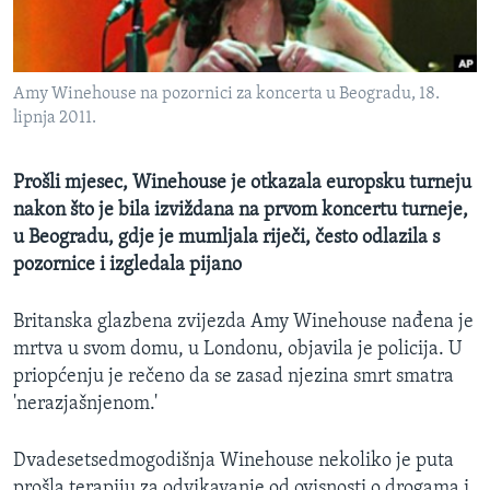
MAGAZIN
O GLASU AMERIKE
Amy Winehouse na pozornici za koncerta u Beogradu, 18.
Learning English
lipnja 2011.
PRATITE NAS
Prošli mjesec, Winehouse je otkazala europsku turneju
nakon što je bila izviždana na prvom koncertu turneje,
u Beogradu, gdje je mumljala riječi, često odlazila s
pozornice i izgledala pijano
Jezici
Britanska glazbena zvijezda Amy Winehouse nađena je
mrtva u svom domu, u Londonu, objavila je policija. U
priopćenju je rečeno da se zasad njezina smrt smatra
'nerazjašnjenom.'
Dvadesetsedmogodišnja Winehouse nekoliko je puta
prošla terapiju za odvikavanje od ovisnosti o drogama i