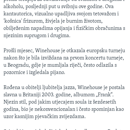
alkoholu, posljednji put u svibnju ove godine. Ova
kantautorica, vizualno upadljiva svojom tetovažom i
'košnica' frizurom, živjela je burnim životom,
obilježenim napadima opijanja i fizičkim obračunima s
njezinim suprugom i drugima.
Prošli mjesec, Winehouse je otkazala europsku turneju
nakon što je bila izviždana na prvom koncertu turneje,
u Beogradu, gdje je mumljala riječi, često odlazila s
pozornice i izgledala pijano.
Rođena u obitelji ljubitelja jazza, Winehouse je postala
slavna u Britaniji 2003. godine, albumom „Frank“.
Njezin stil, pod jakim utjecajem soula iz šezdesetih
godina, bio je nekonvencionalan i često spominjan kao
uzor kasnijim pjevačkim zvijezdama.