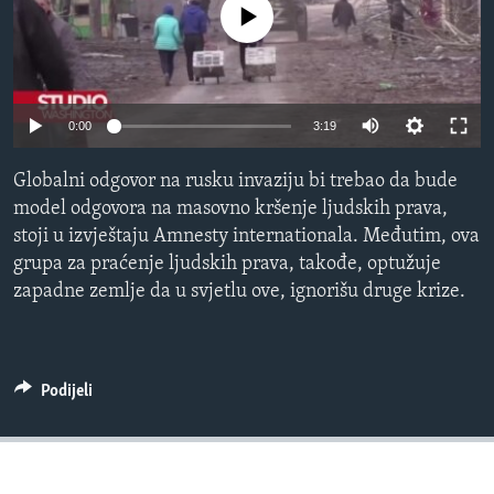
No media source currently available
MAGAZIN
O GLASU AMERIKE
Learning English
0:00
3:19
PRATITE NAS
Globalni odgovor na rusku invaziju bi trebao da bude
model odgovora na masovno kršenje ljudskih prava,
stoji u izvještaju Amnesty internationala. Međutim, ova
grupa za praćenje ljudskih prava, takođe, optužuje
Jezici
zapadne zemlje da u svjetlu ove, ignorišu druge krize.
Podijeli