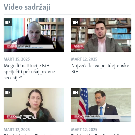
Video sadržaji
MART 15, 2025
MART 12, 2025
Mogu li institucije BiH
Najveća kriza postdejtonske
spriječiti pokušaj pravne
BiH
secesije?
MART 12, 2025
MART 12, 2025