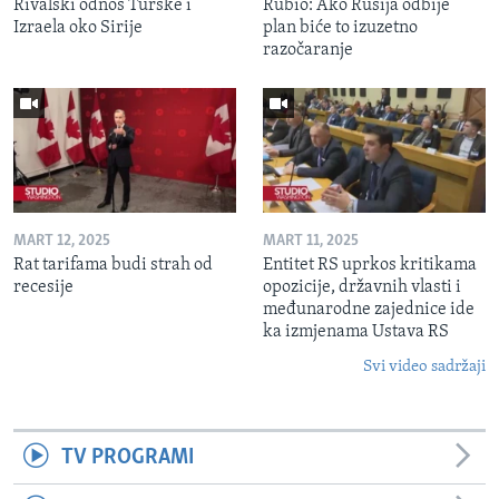
Rivalski odnos Turske i
Rubio: Ako Rusija odbije
Izraela oko Sirije
plan biće to izuzetno
razočaranje
MART 12, 2025
MART 11, 2025
Rat tarifama budi strah od
Entitet RS uprkos kritikama
recesije
opozicije, državnih vlasti i
međunarodne zajednice ide
ka izmjenama Ustava RS
Svi video sadržaji
TV PROGRAMI