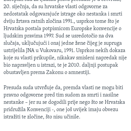
20. siječnja, da su hrvatske vlasti odgovorne za
nedostatak odgovarajuće istrage oko nestanka i smrti
dviju žrtava ratnih zločina 1991., usprkos tome što je
Hrvatska postala potpisnicom Europske konvencije o
ljudskim pravima 1997. Sud se usredotočio na dva
slučaja, uključujući i onaj jedne žene čijeg je supruga
ustrijelila JNA u Vukovaru, 1991. Usprkos nekih dokaza
koje su vlasti prikupile, nikakav smisleni napredak nije
bio napravljen u istrazi, te je 2010. daljnji postupak
obustavljen prema Zakonu o amnestiji.
Presuda suda utvrđuje da, premda vlasti ne mogu biti
pravno odgovorne pred tim sudom za smrti i nasilne
nestanke – jer su se dogodili prije nego što se Hrvatska
pridružila Konvenciji -, one još uvijek imaju obvezu
istražiti te zločine, što nisu učinile.