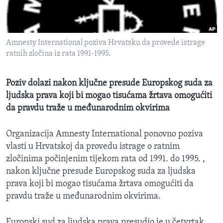
MAGAZIN
O GLASU AMERIKE
Amnesty International poziva Hrvatsku da provede istrage
Learning English
ratnih zločina iz rata 1991-1995.
PRATITE NAS
Poziv dolazi nakon ključne presude Europskog suda za
ljudska prava koji bi mogao tisućama žrtava omogućiti
da pravdu traže u međunarodnim okvirima
Jezici
Organizacija Amnesty International ponovno poziva
vlasti u Hrvatskoj da provedu istrage o ratnim
zločinima počinjenim tijekom rata od 1991. do 1995. ,
nakon ključne presude Europskog suda za ljudska
prava koji bi mogao tisućama žrtava omogućiti da
pravdu traže u međunarodnim okvirima.
Europski sud za ljudska prava presudio je u četvrtak,