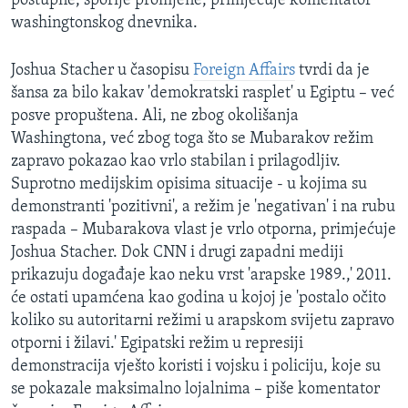
postupne, sporije promjene, primjećuje komentator
washingtonskog dnevnika.
Joshua Stacher u časopisu
Foreign Affairs
tvrdi da je
šansa za bilo kakav 'demokratski rasplet' u Egiptu – već
posve propuštena. Ali, ne zbog okolišanja
Washingtona, već zbog toga što se Mubarakov režim
zapravo pokazao kao vrlo stabilan i prilagodljiv.
Suprotno medijskim opisima situacije - u kojima su
demonstranti 'pozitivni', a režim je 'negativan' i na rubu
raspada – Mubarakova vlast je vrlo otporna, primjećuje
Joshua Stacher. Dok CNN i drugi zapadni mediji
prikazuju događaje kao neku vrst 'arapske 1989.,' 2011.
će ostati upamćena kao godina u kojoj je 'postalo očito
koliko su autoritarni režimi u arapskom svijetu zapravo
otporni i žilavi.' Egipatski režim u represiji
demonstracija vješto koristi i vojsku i policiju, koje su
se pokazale maksimalno lojalnima – piše komentator