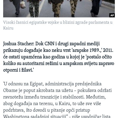
MAGAZIN
O GLASU AMERIKE
Visoki časnici egipatske vojske u blizini zgrade parlamenta u
Learning English
Kairu
PRATITE NAS
Joshua Stacher: Dok CNN i drugi zapadni mediji
prikazuju događaje kao neku vrst 'arapske 1989.,' 2011.
će ostati upamćena kao godina u kojoj je 'postalo očito
koliko su autoritarni režimi u arapskom svijetu zapravo
Jezici
otporni i žilavi.'
'U odnosu na Egipat, administracija predsjednika
Obame je poput akrobata na užetu – pokušava održati
ravnotežu između tranzicije i stabilnosti. Međutim,
zbog događaja na terenu, u Kairu, to uže sve više
podrhtava, što dovodi u pitanje opći pristup
Washingtona sadašnjoj situaciji“ - piše uvodničar lista