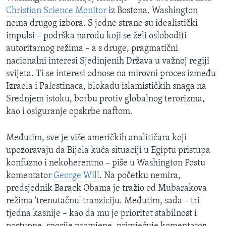
Christian Science Monitor
iz Bostona. Washington
nema drugog izbora. S jedne strane su idealistički
impulsi – podrška narodu koji se želi osloboditi
autoritarnog režima – a s druge, pragmatični
nacionalni interesi Sjedinjenih Država u važnoj regiji
svijeta. Ti se interesi odnose na mirovni proces između
Izraela i Palestinaca, blokadu islamističkih snaga na
Srednjem istoku, borbu protiv globalnog terorizma,
kao i osiguranje opskrbe naftom.
Međutim, sve je više američkih analitičara koji
upozoravaju da Bijela kuća situaciji u Egiptu pristupa
konfuzno i nekoherentno – piše u Washington Postu
komentator
George Will
. Na početku nemira,
predsjednik Barack Obama je tražio od Mubarakova
režima 'trenutačnu' tranziciju. Međutim, sada – tri
tjedna kasnije – kao da mu je prioritet stabilnost i